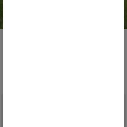
Golf Weeks
Lead Your Game.
Jouez avec BOGNER pour profiter de la saison de golf
la plus stylée. Découvrez les classiques réinterprétés et
les essentiels fonctionnels qui allient performances
sportives et luxe moderne.