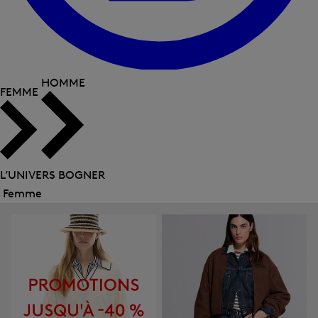
HOMME
FEMME
L’UNIVERS BOGNER
Femme
Fermer
le
menu