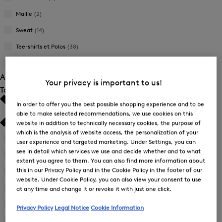
Maille
(2)
Sweat
(14)
Tee-shirts et Polos
(38)
Gilets matelassés
(2)
Afficher 125 résultats
Your privacy is important to us!
Taille
In order to offer you the best possible shopping experience and to be
able to make selected recommendations, we use cookies on this
website in addition to technically necessary cookies, the purpose of
which is the analysis of website access, the personalization of your
34
(69)
user experience and targeted marketing. Under Settings, you can
Affiner
see in detail which services we use and decide whether and to what
par
36
(87)
extent you agree to them. You can also find more information about
Affiner
Taille
this in our Privacy Policy and in the Cookie Policy in the footer of our
par
37
(2)
:
Affiner
Taille
website. Under Cookie Policy, you can also view your consent to use
34
par
38
(87)
:
at any time and change it or revoke it with just one click.
Affiner
Taille
36
par
40
(86)
:
Privacy Policy
Legal Notice
Cookie Information
Affiner
Taille
37
par
41
(2)
: