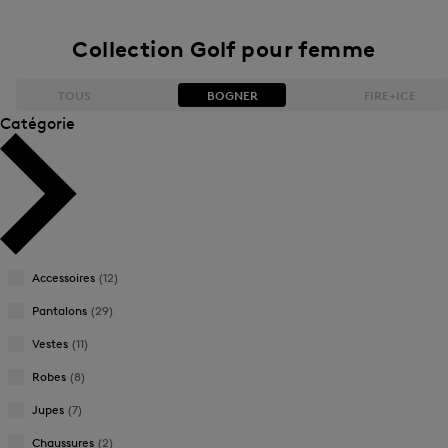
Collection Golf pour femme
TOUS
BOGNER
FIRE+ICE
Catégorie
Best-seller
Best-seller
Prix décroissant
Prix décroissant
Prix croissant
Prix croissant
Accessoires
(12)
Nouveautés
Nouveautés
Pantalons
(29)
Vestes
(11)
Robes
(8)
Jupes
(7)
Chaussures
(2)