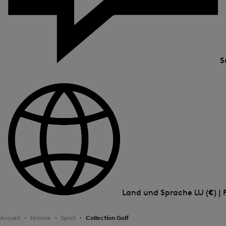
S
Land und Sprache
LU (€) | 
Accueil
Femme
Sport
Collection Golf