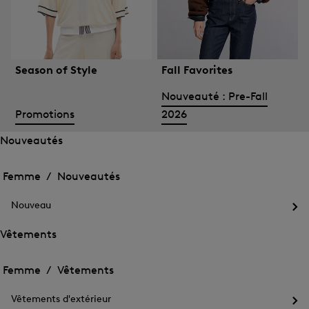
Season of Style
Fall Favorites
Nouveauté : Pre-Fall
Promotions
2026
Nouveautés
Ouvrir
Ouvrir
le
le
Femme /
Nouveautés
menu
menu
Fermer
pour
pour
le
Nouveautés
Nouveau
Nouveautés
menu
Ouv
le
Vêtements
me
Ouvrir
Ouvrir
pou
le
Nou
le
Femme /
Vêtements
menu
menu
Fermer
pour
pour
le
Vêtements
Vêtements d'extérieur
Vêtements
menu