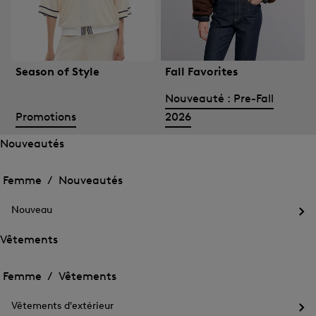
Season of Style
Fall Favorites
Nouveauté : Pre-Fall
Promotions
2026
Nouveautés
Ouvrir
Ouvrir
le
le
Femme /
Nouveautés
menu
menu
Fermer
pour
pour
le
Nouveautés
Nouveau
Nouveautés
menu
Ouv
le
Vêtements
me
Ouvrir
Ouvrir
pou
le
Nou
le
Femme /
Vêtements
menu
menu
Fermer
pour
pour
le
Vêtements
Vêtements d'extérieur
Vêtements
menu