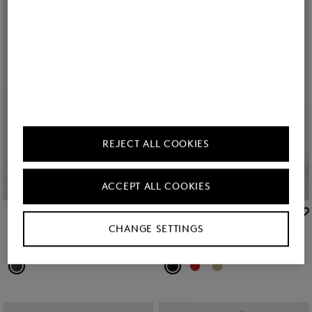
REJECT ALL COOKIES
ACCEPT ALL COOKIES
BOGNER
BOGNER
CHANGE SETTINGS
Promotions
Jeans Barrel Fit Bina Gris foncé
pantalon 7/8 Julie Noir
€ 149,00
€ 250,00
€ 195,00