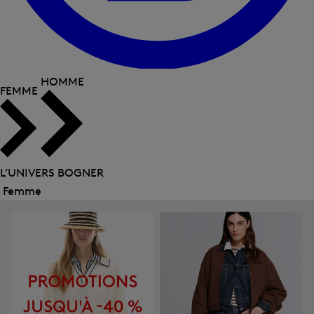
HOMME
FEMME
L’UNIVERS BOGNER
Femme
Fermer
le
menu