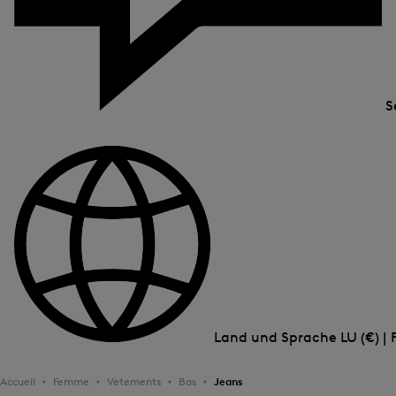
S
Land und Sprache
LU (€) | 
Accueil
Femme
Vetements
Bas
Jeans