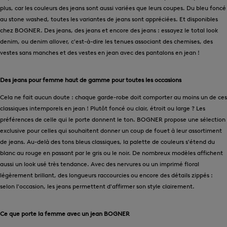
plus, car les couleurs des jeans sont aussi variées que leurs coupes. Du bleu foncé
au stone washed, toutes les variantes de jeans sont appréciées. Et disponibles
chez BOGNER. Des jeans, des jeans et encore des jeans : essayez le total look
denim, ou denim allover, c'est-à-dire les tenues associant des chemises, des
vestes sans manches et des vestes en jean avec des pantalons en jean !
Des jeans pour femme haut de gamme pour toutes les occasions
Cela ne fait aucun doute : chaque garde-robe doit comporter au moins un de ces
classiques intemporels en jean ! Plutôt foncé ou clair, étroit ou large ? Les
préférences de celle qui le porte donnent le ton. BOGNER propose une sélection
exclusive pour celles qui souhaitent donner un coup de fouet à leur assortiment
de jeans. Au-delà des tons bleus classiques, la palette de couleurs s'étend du
blanc au rouge en passant par le gris ou le noir. De nombreux modèles affichent
aussi un look usé très tendance. Avec des nervures ou un imprimé floral
légèrement brillant, des longueurs raccourcies ou encore des détails zippés :
selon l'occasion, les jeans permettent d'affirmer son style clairement.
Ce que porte la femme avec un jean BOGNER