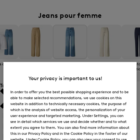
Jeans pour femme
s articles
Pantalons casual
Jeans
Pantalons de
Panta
survêtement
foncti
TOUS
BOGNER
FIRE+ICE
Your privacy is important to us!
Taille
In order to offer you the best possible shopping experience and to be
able to make selected recommendations, we use cookies on this
Best-seller
Best-seller
website in addition to technically necessary cookies, the purpose of
which is the analysis of website access, the personalization of your
Prix décroissant
Prix décroissant
user experience and targeted marketing. Under Settings, you can
26
(14)
Affiner
see in detail which services we use and decide whether and to what
Prix croissant
Prix croissant
par
27
(19)
extent you agree to them. You can also find more information about
Affiner
Taille
this in our Privacy Policy and in the Cookie Policy in the footer of our
par
28
(19)
:
Nouveautés
Nouveautés
website. Under Cookie Policy, you can also view your consent to use