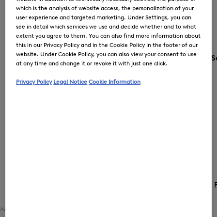
which is the analysis of website access, the personalization of your
user experience and targeted marketing. Under Settings, you can
see in detail which services we use and decide whether and to what
extent you agree to them. You can also find more information about
this in our Privacy Policy and in the Cookie Policy in the footer of our
website. Under Cookie Policy, you can also view your consent to use
S
at any time and change it or revoke it with just one click.
Privacy Policy
Legal Notice
Cookie Information
Land und Sprache
LU (€) | 
Accueil
Femme
Vetements
Bikinis / Maillots de bain