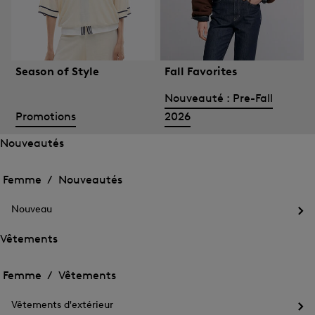
Season of Style
Fall Favorites
Nouveauté : Pre-Fall
Promotions
2026
Nouveautés
Ouvrir
Ouvrir
le
le
Femme /
Nouveautés
menu
menu
Fermer
pour
pour
le
Nouveautés
Nouveau
Nouveautés
menu
Ouv
le
Vêtements
me
Ouvrir
Ouvrir
pou
le
Nou
le
Femme /
Vêtements
menu
menu
Fermer
pour
pour
le
Vêtements
Vêtements d'extérieur
Vêtements
menu