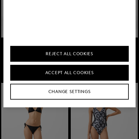
FIRE+ICE
FIRE+ICE
Promotions
Maillot de bain Zahara Noir
Promotions
Mix & Match Look Hanka Eucalyptus/Pink
REJECT ALL COOKIES
€ 69,00
€ 120,00
à partir de € 96,00
ACCEPT ALL COOKIES
CHANGE SETTINGS