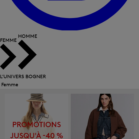
HOMME
FEMME
L’UNIVERS BOGNER
Femme
Fermer
le
menu