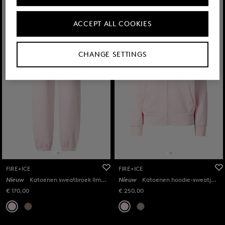
ACCEPT ALL COOKIES
CHANGE SETTINGS
FIRE+ICE
FIRE+ICE
Nieuw
Katoenen sweatbroek Ilmi in Roze
Nieuw
Katoenen hoodie-sweatjas Ilona in Roze
€ 170,00
€ 250,00