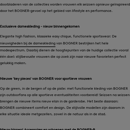
doorbladeren van de collecties worden vrouwen elk seizoen opnieuw geïnspireerd
door het BOGNER-gevoel op het gebied van lifestyle en performance.
Exclusieve dameskleding - nieuw binnengekomen
Elegante high fashion, klassieke easy chique, functionele sportswear: De
nieuwigheden bij de dameskleding
van BOGNER bestrijken het hele
modespectrum. Daarbij dienen de hoogtepunten van de huidige collectie vooral
één doel: stijlbewuste vrouwen die op zoek zijn naar nieuwe favorieten perfect
gelukkig maken.
Nieuwe 'key pieces' van BOGNER voor sportieve vrouwen
Op de green, in de bergen of op de piste: met functionele kleding van BOGNER
zijn outdoorfans op alle sportieve eventualiteiten voorbereid! Seizoen na seizoen
brengen de nieuwe items nieuw elan in de garderobe. Het beste daaraan:
BOGNER combineert comfort en design. De stijlvolle modellen zijn daarom in
elke situatie ideale metgezellen, zowel in de natuur als in de stad.
Nieuw binnen! Accessoires en schoenen met de BOGNER-B