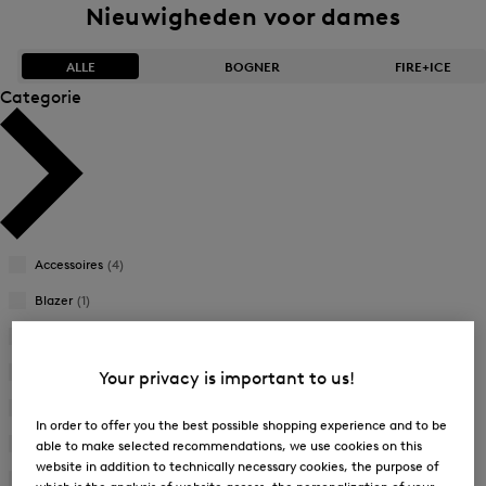
Nieuwigheden voor dames
ALLE
BOGNER
FIRE+ICE
Categorie
Bestseller
Bestseller
Aflopende prijs
Aflopende prijs
Oplopende prijs
Oplopende prijs
Accessoires
(4)
Nieuwigheden
Nieuwigheden
Blazer
(1)
Blouses
(8)
Broeken
(25)
Your privacy is important to us!
Jassen
(27)
In order to offer you the best possible shopping experience and to be
Mantels
(16)
able to make selected recommendations, we use cookies on this
website in addition to technically necessary cookies, the purpose of
Poncho's
(4)