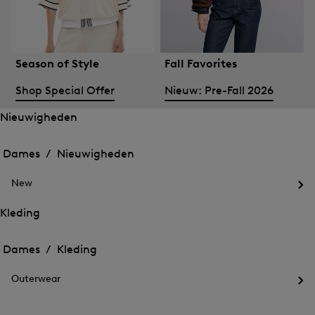
Season of Style
Fall Favorites
Shop Special Offer
Nieuw: Pre-Fall 2026
Nieuwigheden
Het
Het
menu
menu
Dames /
Nieuwigheden
voor
voor
Menu
Nieuwigheden
Nieuwigheden
sluiten
openen
New
openen
Het
me
Kleding
voo
Het
Het
Ne
menu
ope
menu
Dames /
Kleding
voor
voor
Menu
Kleding
Kleding
sluiten
openen
Outerwear
openen
Het
me
voo