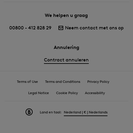
We helpen u graag
00800 - 412 828 29
Neem contact met ons op
Annulering
Contract annuleren
Terms of Use
Terms and Conditions
Privacy Policy
Legal Notice
Cookie Policy
Accessibility
Land en taal:
Nederland | € | Nederlands