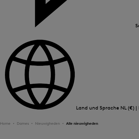
S
Land und Sprache
NL (€) |
Home
Dames
Nieuwigheden
Alle nieuwigheden