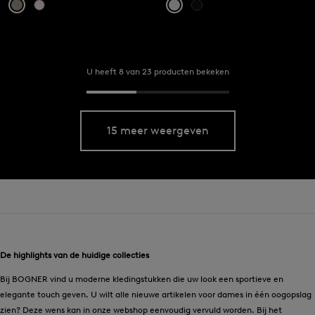
U heeft 8 van 23 producten bekeken
15 meer weergeven
De highlights van de huidige collecties
Bij BOGNER vind u moderne kledingstukken die uw look een sportieve en
elegante touch geven. U wilt alle nieuwe artikelen voor dames in één oogopslag
zien? Deze wens kan in onze webshop eenvoudig vervuld worden. Bij het