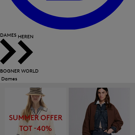
DAMES
HEREN
BOGNER WORLD
Dames
Menu
sluiten