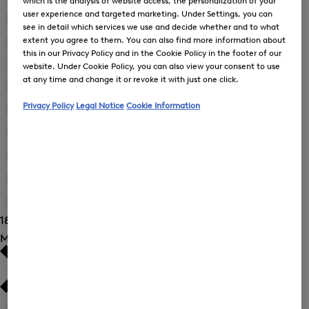
which is the analysis of website access, the personalization of your
user experience and targeted marketing. Under Settings, you can
Portemonnees
(1)
see in detail which services we use and decide whether and to what
extent you agree to them. You can also find more information about
Rokken
(1)
this in our Privacy Policy and in the Cookie Policy in the footer of our
Ski-jacks
(3)
website. Under Cookie Policy, you can also view your consent to use
at any time and change it or revoke it with just one click.
Zonnebrillen
(3)
Privacy Policy
Legal Notice
Cookie Information
Gebreide kleding
(27)
Sweatshirts
(21)
Tassen
(4)
T-shirts en poloshirts
(37)
Bodywarmers
(8)
184 resultaten tonen
Maat
26
(6)