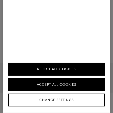
Bestellen eenvoudig gemaakt
Fabrikant informatie
REJECT ALL COOKIES
Officiële webshop
Grote productkeuze
30 dagen retourbeleid
Gratis retourneren
ACCEPT ALL COOKIES
CHANGE SETTINGS
Make the Streets