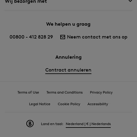
Wij bezorgen met
We helpen u graag
00800 - 412 828 29
Neem contact met ons op
Annulering
Contract annuleren
Terms of Use
Terms and Conditions
Privacy Policy
Legal Notice
Cookie Policy
Accessibility
Land en taal:
Nederland | € | Nederlands