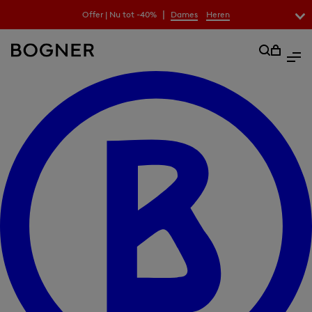
|
Offer | Nu tot -40%
Dames
Heren
zoekfeld