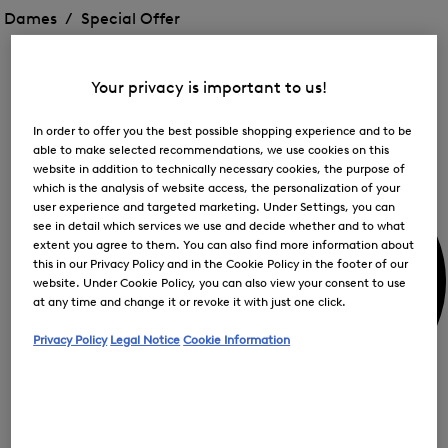
FIR
menu
menu
Dames /
Special Offer
op
voor
voor
Menu
Special
Special
sluiten
Offer
Offer
Offer
openen
Het
openen
Your privacy is important to us!
me
voo
Mijn account
Off
In order to offer you the best possible shopping experience and to be
ope
able to make selected recommendations, we use cookies on this
website in addition to technically necessary cookies, the purpose of
which is the analysis of website access, the personalization of your
user experience and targeted marketing. Under Settings, you can
see in detail which services we use and decide whether and to what
extent you agree to them. You can also find more information about
this in our Privacy Policy and in the Cookie Policy in the footer of our
website. Under Cookie Policy, you can also view your consent to use
at any time and change it or revoke it with just one click.
Privacy Policy
Legal Notice
Cookie Information