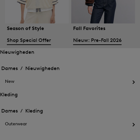
Season of Style
Fall Favorites
Shop Special Offer
Nieuw: Pre-Fall 2026
Nieuwigheden
Het
Het
menu
menu
Dames /
Nieuwigheden
voor
voor
Menu
Nieuwigheden
Nieuwigheden
sluiten
openen
New
openen
Het
me
Kleding
voo
Het
Het
Ne
menu
ope
menu
Dames /
Kleding
voor
voor
Menu
Kleding
Kleding
sluiten
openen
Outerwear
openen
Het
me
voo