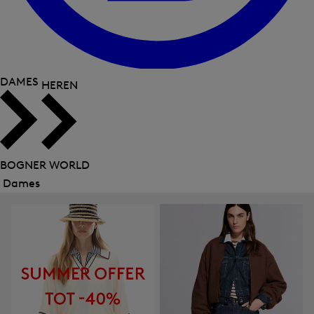
DAMES
HEREN
BOGNER WORLD
Dames
Menu
sluiten