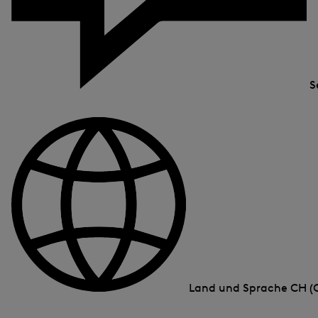
S
Land und Sprache
CH (C