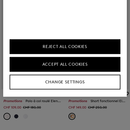
REJECT ALL COOKIES
ACCEPT ALL COOKIES
CHANGE SETTINGS
BOGNER SPORT
BOGNER SPORT
Promotions
Polo à col roulé Elenor Rose
Promotions
Short fonctionnel Eleni Sable/orange/gris
CHF 109,00
CHF 180,00
CHF 149,00
CHF 250,00