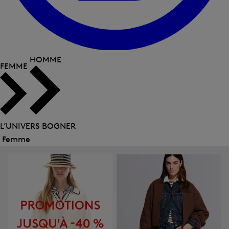
HOMME
FEMME
L’UNIVERS BOGNER
Femme
Fermer
le
menu