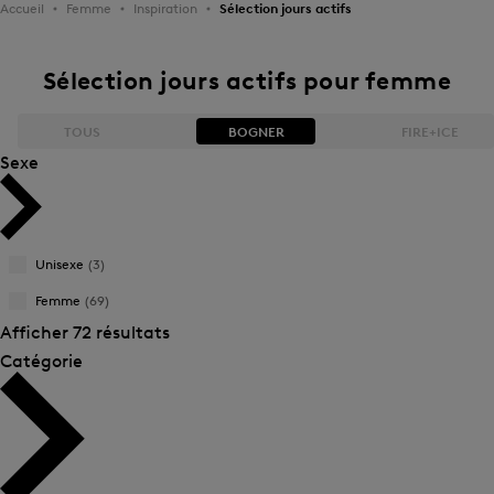
Accueil
Femme
Inspiration
Sélection jours actifs
Sélection jours actifs pour femme
TOUS
BOGNER
FIRE+ICE
Sexe
Bestseller
Bestseller
Preis absteigend
Preis absteigend
Unisexe
(3)
Femme
(69)
Preis aufsteigend
Preis aufsteigend
Afficher 72 résultats
Neuheiten
Neuheiten
Catégorie