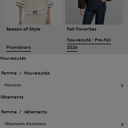
Season of Style
Fall Favorites
Nouveauté : Pre-Fall
Promotions
2026
Nouveautés
Ouvrir
Ouvrir
le
le
Femme /
Nouveautés
menu
menu
Fermer
pour
pour
le
Nouveautés
Nouveau
Nouveautés
menu
Ouv
le
Vêtements
me
Ouvrir
Ouvrir
pou
le
Nou
le
Femme /
Vêtements
menu
menu
Fermer
pour
pour
le
Vêtements
Vêtements d'extérieur
Vêtements
menu