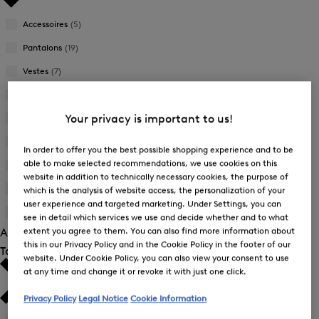
Accessoires
(5)
Pantalons
(19)
Vestes
(7)
Robes
(3)
Your privacy is important to us!
Jupes
(3)
Maille
(1)
In order to offer you the best possible shopping experience and to be
able to make selected recommendations, we use cookies on this
Sweat
(9)
website in addition to technically necessary cookies, the purpose of
Tee-shirts et Polos
(24)
which is the analysis of website access, the personalization of your
user experience and targeted marketing. Under Settings, you can
Gilets matelassés
(1)
see in detail which services we use and decide whether and to what
extent you agree to them. You can also find more information about
Afficher 72 résultats
this in our Privacy Policy and in the Cookie Policy in the footer of our
Taille
website. Under Cookie Policy, you can also view your consent to use
at any time and change it or revoke it with just one click.
Privacy Policy
Legal Notice
Cookie Information