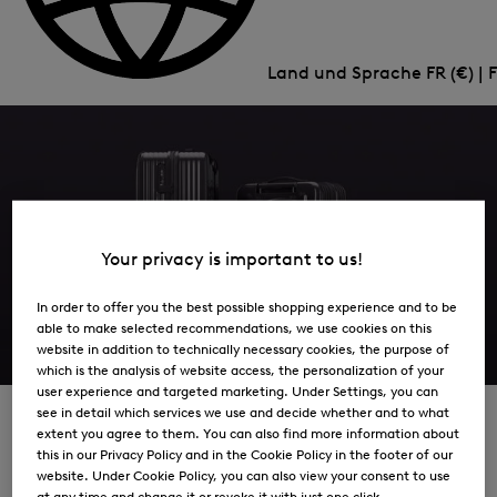
Land und Sprache
FR (€) | 
BOGNER on the Move
Your privacy is important to us!
Voir la collection
In order to offer you the best possible shopping experience and to be
able to make selected recommendations, we use cookies on this
website in addition to technically necessary cookies, the purpose of
which is the analysis of website access, the personalization of your
user experience and targeted marketing. Under Settings, you can
see in detail which services we use and decide whether and to what
extent you agree to them. You can also find more information about
Luggage to Match Your Look
this in our Privacy Policy and in the Cookie Policy in the footer of our
website. Under Cookie Policy, you can also view your consent to use
La collection BOGNER Luggage : disponible en deux
at any time and change it or revoke it with just one click.