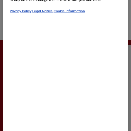
versions, quatre tailles et sept couleurs. Apprenez-en
Privacy Policy
Legal Notice
Cookie Information
plus sur les différents modèles ici et trouvez votre/vos
favori(s) pour votre prochain voyage.