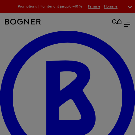
|
Promotions | Maintenant jusqu’à -40 %
Femme
Homme
recherche