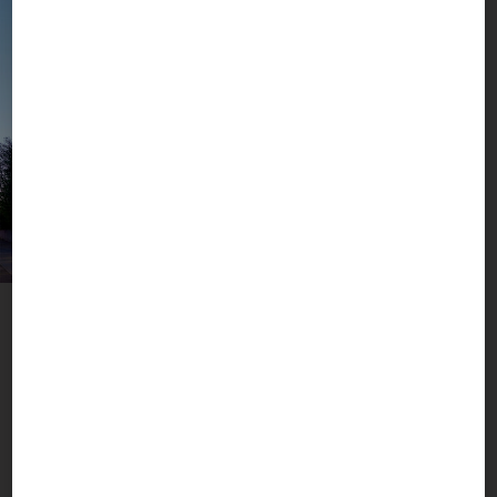
Une métropole à valeur ajoutée
Munich, les montages et plus
encore
Le siège de BOGNER se situe au cœur de la
métropole de Munich, dans le quartier de
Berg am Laim, proche des paysages fascinants de la