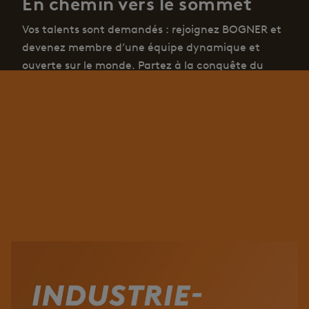
En chemin vers le sommet
Vos talents sont demandés : rejoignez BOGNER et
devenez membre d’une équipe dynamique et
ouverte sur le monde. Partez à la conquête du
monde et suivez votre chemin – avec nous. Nous
vous proposons des missions intéressantes, des défis
sportifs dans différents domaines professionnels et
une équipe sympathique à vos côtés.
Postes de formation