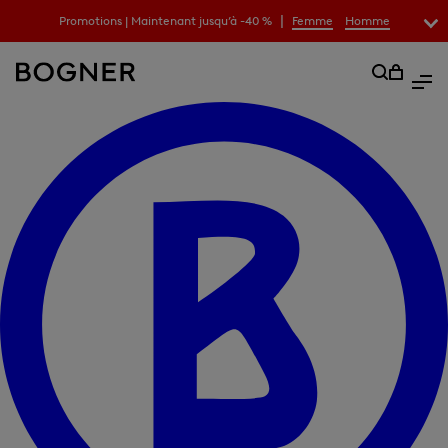
|
Promotions | Maintenant jusqu’à -40 %
Femme
Homme
recherche