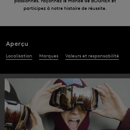
passionnés. Façonnez le monde de BOGNER et
participez à notre histoire de réussite.
Aperçu
Localisation
Marques
Valeurs et responsabilité
A