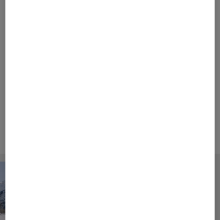
Le fondement du concept unique de la marque
BOGNER a été posé par Maria Bogner dès les
années 1950. De la symbiose entre le sport et la
mode sont nés des vêtements et des collections
hors pairs qui, aujourd’hui encore, sont fidèles à
sa vision. En phase avec l’esprit de son époque,
BOGNER convainc toujours ses groupes cibles
grâce à des interprétations actuelles de la mode
sportive et élégante.
Vidéo de la campagne