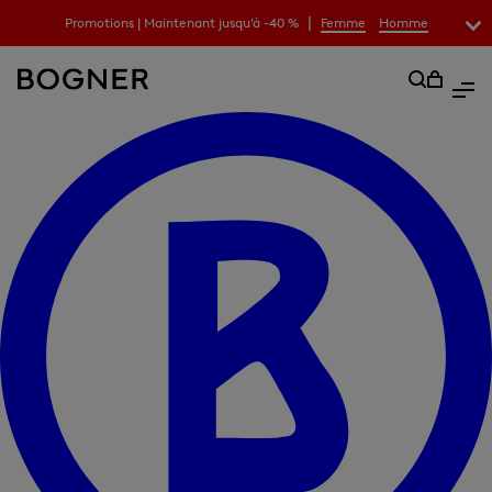
|
Promotions | Maintenant jusqu’à -40 %
Femme
Homme
recherche