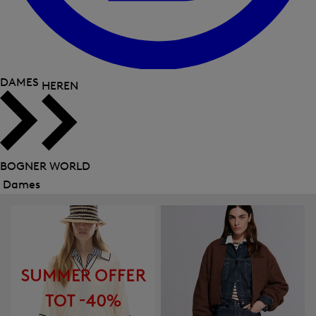
DAMES
HEREN
BOGNER WORLD
Dames
Menu
sluiten