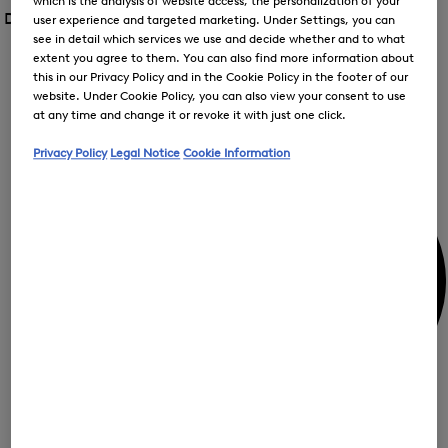
FIR
menu
which is the analysis of website access, the personalization of your
menu
Dames /
Special Offer
op
voor
user experience and targeted marketing. Under Settings, you can
voor
Menu
Special
see in detail which services we use and decide whether and to what
Special
sluiten
Offer
extent you agree to them. You can also find more information about
Offer
Offer
openen
this in our Privacy Policy and in the Cookie Policy in the footer of our
Het
openen
me
website. Under Cookie Policy, you can also view your consent to use
voo
at any time and change it or revoke it with just one click.
Mijn account
Off
ope
Privacy Policy
Legal Notice
Cookie Information