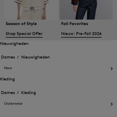
Season of Style
Fall Favorites
Shop Special Offer
Nieuw: Pre-Fall 2026
Nieuwigheden
Het
Het
menu
menu
Dames /
Nieuwigheden
voor
voor
Menu
Nieuwigheden
Nieuwigheden
sluiten
openen
New
openen
Het
me
Kleding
voo
Het
Het
Ne
menu
ope
menu
Dames /
Kleding
voor
voor
Menu
Kleding
Kleding
sluiten
openen
Outerwear
openen
Het
me
voo