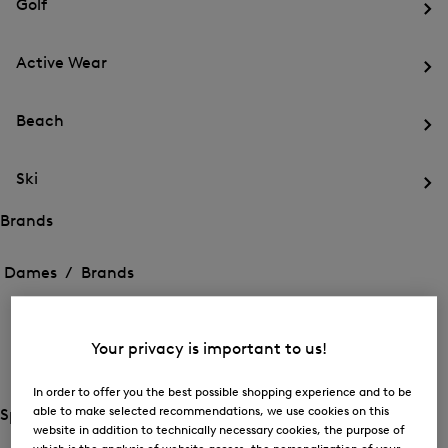
Golf
openen
He
me
Active Wear
voo
Gol
He
op
me
Beach
voo
Act
He
We
me
op
Ski
voo
Be
He
op
me
Brands
voo
Het
Het
Ski
menu
menu
Dames /
Brands
op
voor
voor
Menu
Brands
Brands
sluiten
openen
BOGNER
openen
He
Your privacy is important to us!
me
FIRE+ICE
voo
BO
In order to offer you the best possible shopping experience and to be
He
op
me
able to make selected recommendations, we use cookies on this
Special Offer
voo
Het
website in addition to technically necessary cookies, the purpose of
Het