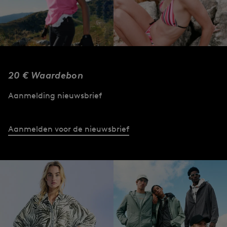
20 € Waardebon
FIRE+ICE
FIRE+ICE | Beach
| Performance
2026
Aanmelding nieuwsbrief
Wear
Naar de collectie
Naar de collectie
Aanmelden voor de nieuwsbrief