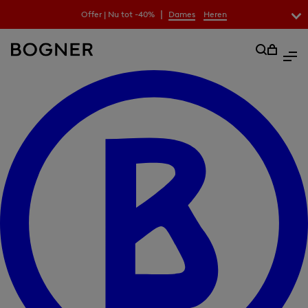
|
Offer | Nu tot -40%
Dames
Heren
zoekfeld