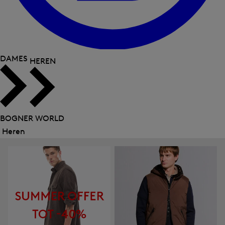
DAMES
HEREN
BOGNER WORLD
Heren
Menu
sluiten