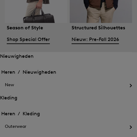
Season of Style
Structured Silhouettes
Shop Special Offer
Nieuw: Pre-Fall 2026
Nieuwigheden
Het
Het
menu
menu
Heren /
Nieuwigheden
voor
voor
Menu
Nieuwigheden
Nieuwigheden
sluiten
openen
New
openen
Het
me
Kleding
voo
Het
Het
Ne
menu
ope
menu
Heren /
Kleding
voor
voor
Menu
Kleding
Kleding
sluiten
openen
Outerwear
openen
Het