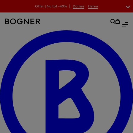
|
Offer | Nu tot -40%
Dames
Heren
zoekfeld