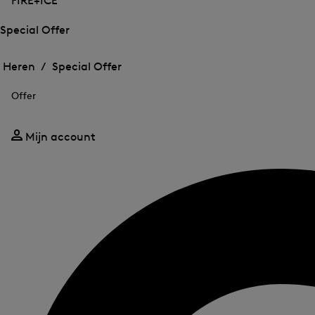
FIRE+ICE
Special Offer
Het
Het
menu
menu
Heren /
Special Offer
voor
voor
Menu
Special
Special
sluiten
Offer
Offer
Offer
openen
openen
Mijn account