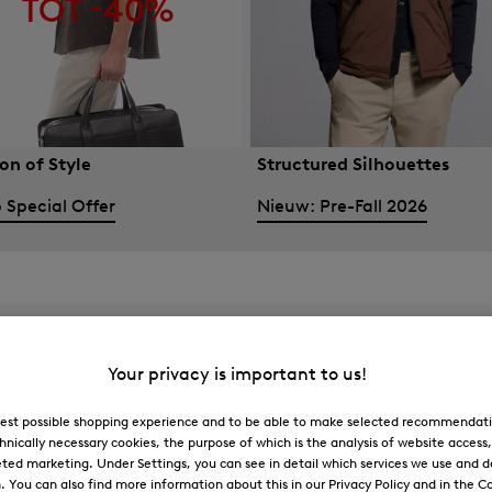
on of Style
Structured Silhouettes
 Special Offer
Nieuw: Pre-Fall 2026
Your privacy is important to us!
 best possible shopping experience and to be able to make selected recommendati
hnically necessary cookies, the purpose of which is the analysis of website access
ted marketing. Under Settings, you can see in detail which services we use and 
You can also find more information about this in our Privacy Policy and in the Co