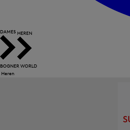
DAMES
HEREN
BOGNER WORLD
Heren
Menu
sluiten