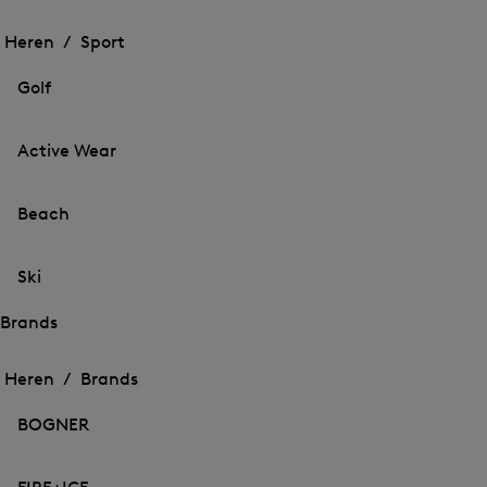
Het
Het
menu
menu
Heren /
Sport
voor
voor
Menu
Sport
Sport
sluiten
openen
Golf
openen
Active Wear
Beach
Ski
Brands
Het
Het
menu
menu
Heren /
Brands
voor
voor
Menu
Brands
Brands
sluiten
openen
BOGNER
openen