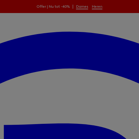
|
Offer | Nu tot -40%
Dames
Heren