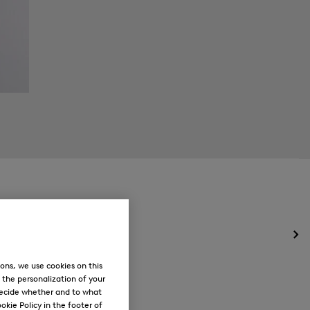
Het
me
ons, we use cookies on this
voo
Ne
, the personalization of your
ope
decide whether and to what
okie Policy in the footer of