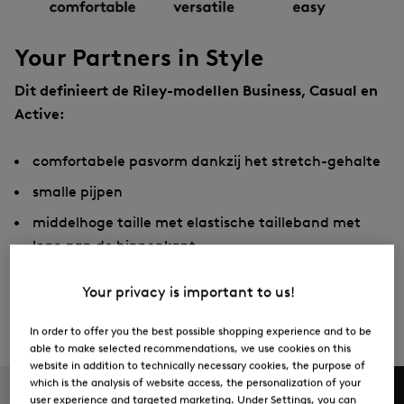
Your Partners in Style
Dit definieert de Riley-modellen Business, Casual en
Active:
comfortabele pasvorm dankzij het stretch-gehalte
smalle pijpen
middelhoge taille met elastische tailleband met
logo aan de binnenkant
aangenaam en sportief draaggevoel door een
Your privacy is important to us!
verstelbaar tunnelkanaal met modeltypische
koorden
In order to offer you the best possible shopping experience and to be
able to make selected recommendations, we use cookies on this
eenvoudig te onderhouden
website in addition to technically necessary cookies, the purpose of
which is the analysis of website access, the personalization of your
user experience and targeted marketing. Under Settings, you can