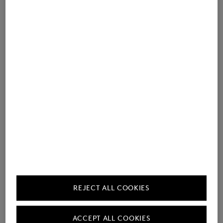
Perfect voor eenvoudige kantoorlooks: Riley Casual in antraciet –
gecombineerd met het lichtblauwe vest Olaf van dubbelzijdige
wol.
REJECT ALL COOKIES
ACCEPT ALL COOKIES