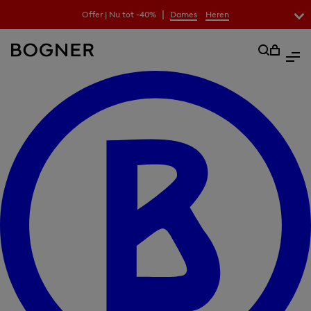
|
Offer | Nu tot -40%
Dames
Heren
zoekfeld