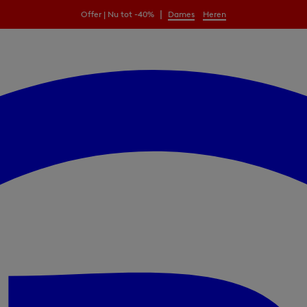
|
Offer | Nu tot -40%
Dames
Heren