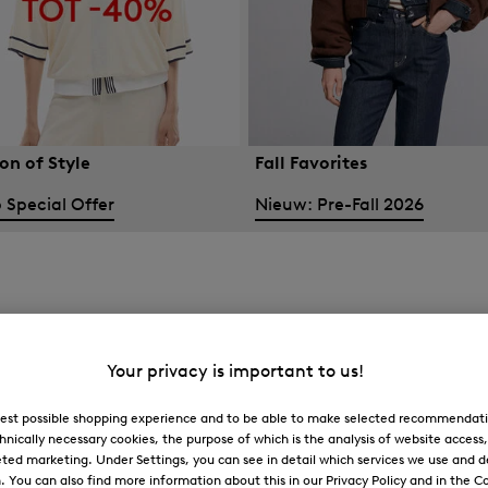
on of Style
Fall Favorites
 Special Offer
Nieuw: Pre-Fall 2026
Your privacy is important to us!
 best possible shopping experience and to be able to make selected recommendati
hnically necessary cookies, the purpose of which is the analysis of website access
ted marketing. Under Settings, you can see in detail which services we use and 
You can also find more information about this in our Privacy Policy and in the Co