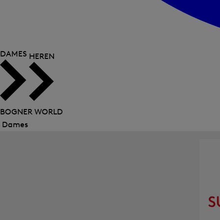
DAMES
HEREN
BOGNER WORLD
Dames
Menu
sluiten