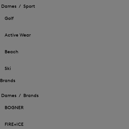
menu
menu
Dames /
Sport
voor
voor
Menu
Sport
Sport
sluiten
openen
Golf
openen
Active Wear
Beach
Ski
Brands
Het
Het
menu
menu
Dames /
Brands
voor
voor
Menu
Brands
Brands
sluiten
openen
BOGNER
openen
FIRE+ICE