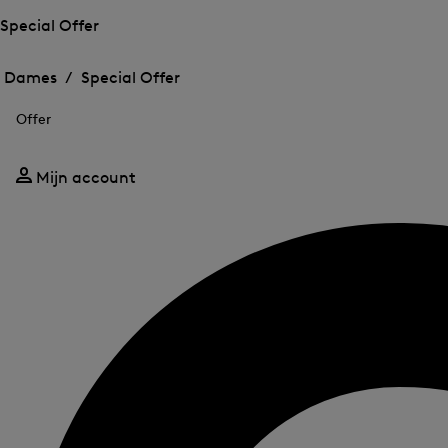
Special Offer
Het
Het
menu
menu
Dames /
Special Offer
voor
voor
Menu
Special
Special
sluiten
Offer
Offer
Offer
openen
openen
Mijn account