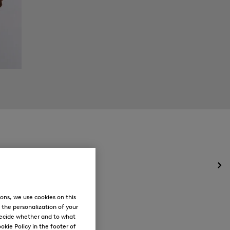
Het
me
voo
ons, we use cookies on this
Ne
ope
, the personalization of your
decide whether and to what
okie Policy in the footer of