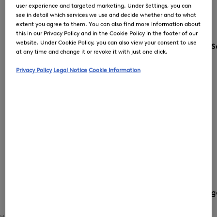
user experience and targeted marketing. Under Settings, you can
see in detail which services we use and decide whether and to what
extent you agree to them. You can also find more information about
this in our Privacy Policy and in the Cookie Policy in the footer of our
website. Under Cookie Policy, you can also view your consent to use
S
at any time and change it or revoke it with just one click.
Privacy Policy
Legal Notice
Cookie Information
Country and langua
Home
Women
Shoes / Accessories
Accessories
Hats / Caps