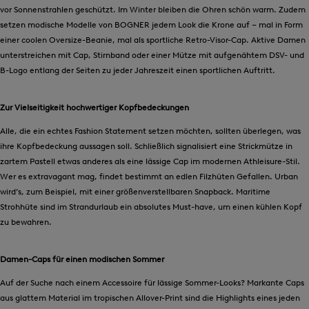
vor Sonnenstrahlen geschützt. Im Winter bleiben die Ohren schön warm. Zudem
setzen modische Modelle von BOGNER jedem Look die Krone auf – mal in Form
einer coolen Oversize-Beanie, mal als sportliche Retro-Visor-Cap. Aktive Damen
unterstreichen mit Cap, Stirnband oder einer Mütze mit aufgenähtem DSV- und
B-Logo entlang der Seiten zu jeder Jahreszeit einen sportlichen Auftritt.
Zur Vielseitigkeit hochwertiger Kopfbedeckungen
Alle, die ein echtes Fashion Statement setzen möchten, sollten überlegen, was
ihre Kopfbedeckung aussagen soll. Schließlich signalisiert eine Strickmütze in
zartem Pastell etwas anderes als eine lässige Cap im modernen Athleisure-Stil.
Wer es extravagant mag, findet bestimmt an edlen Filzhüten Gefallen. Urban
wird’s, zum Beispiel, mit einer größenverstellbaren Snapback. Maritime
Strohhüte sind im Strandurlaub ein absolutes Must-have, um einen kühlen Kopf
zu bewahren.
Damen-Caps für einen modischen Sommer
Auf der Suche nach einem Accessoire für lässige Sommer-Looks? Markante Caps
aus glattem Material im tropischen Allover-Print sind die Highlights eines jeden