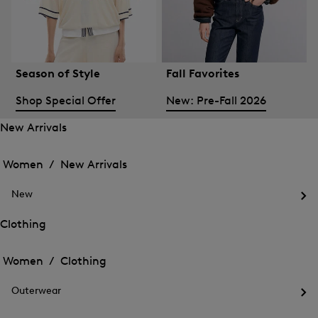
Season of Style
Fall Favorites
Shop Special Offer
New: Pre-Fall 2026
New Arrivals
Open
Open
the
the
Women /
New Arrivals
menu
menu
Close
for
for
menu
New
New
New
Arrivals
Op
Arrivals
the
Clothing
me
Open
Open
for
the
Ne
the
Women /
Clothing
menu
menu
Close
for
for
menu
Clothing
Outerwear
Clothing
Op
the