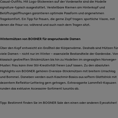
Casual-Outfits. Mit Logo-Stickereien auf der Vorderseite sind die Modelle
signature-typisch ausgestattet. Verstellbare Riemen am Hinterkopf und
Belüftungsöffnungen garantieren optimale Passform und angenehmen
Tragekomfort. Ein Tipp für Frauen, die gerne Zopf tragen: sportliche Visore, mit
denen die Frisur vor, während und auch nach dem Tragen sitzt.
Wintermützen von BOGNER für anspruchsvolle Damen
Über den Kopf entweicht ein Großteil der Körperwärme. Deshalb sind Mützen für
viele Damen – nicht nur im Winter – essenzielle Bestandteile der Garderobe. Von
klassisch gestreiften Strickmützen bis hin zu Modellen im angesagten Norweger-
Muster: Frau kann ihrer Stil-Kreativität freien Lauf lassen. Zu den absoluten
Highlights von BOGNER gehören Oversize-Strickmützen mit breitem Umschlag
und Bommel. Daneben werden auch Kaschmir-Basics aus softem Glattstrick mit
dezentem Reflektor-Lettering gern getragen. Extravagante Lammfell-Kapuzen
runden das exklusive Accessoire-Sortiment luxuriös ab.
Tipp: Bestimmt finden Sie im BOGNER Sale den einen oder anderen Eyecatcher!