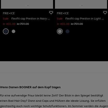
FIRE+ICE
FIRE+ICE
Sale
Flexfit cap Preston in Navy blue
Sale
Flexfit cap Preston in Light grey
kr 455.00
kr 759.00
kr 455.00
kr 759.00
Wenn Damen BOGNER auf dem Kopf tragen
Für eine aufwendige Frisur bleibt keine Zeit? Der Blick in den Spiegel bestätigt
einen Bad Hair Day? Dann sind Caps und Mützen die ideale Lösung. Sie erfüllen
gleichzeitig auch noch wichtige Schutzfunktionen. Im Sommer werden die Augen