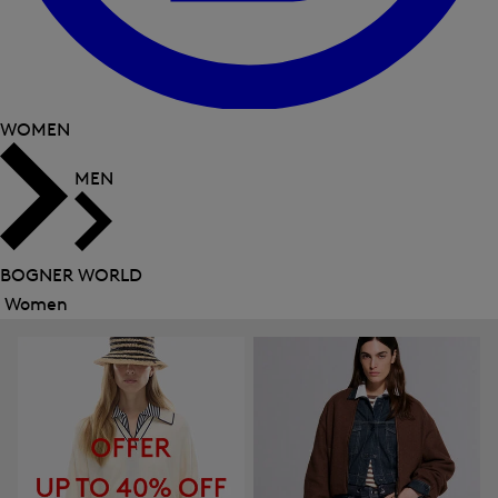
WOMEN
MEN
BOGNER WORLD
Women
Close
menu