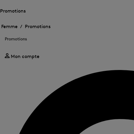
Promotions
Ouvrir
Ouvrir
le
le
Femme /
Promotions
menu
menu
Fermer
pour
pour
le
Promotions
Promotions
Promotions
menu
Mon compte