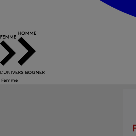
HOMME
FEMME
L’UNIVERS BOGNER
Femme
Fermer
le
menu