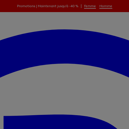
|
Promotions | Maintenant jusqu’à -40 %
Femme
Homme