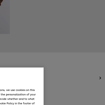
Ouv
le
me
ons, we use cookies on this
pou
, the personalization of your
Nou
decide whether and to what
okie Policy in the footer of