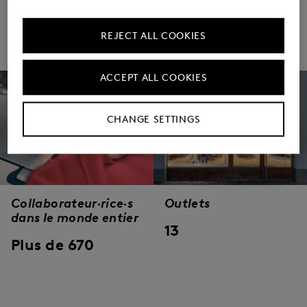
partenaires
REJECT ALL COOKIES
64
ACCEPT ALL COOKIES
CHANGE SETTINGS
Collaborateur·rice·s
Outlets
dans le monde entier
13
Plus de 670