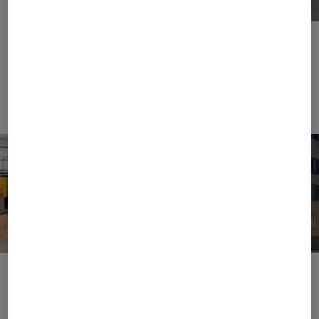
Frank Wiesner & Daniel Hiendlmeier
Directeurs générals
Direction
Points de vente
Magasins de vente
au détail,
Plus de 50 pays
concessionnaires et
magasins