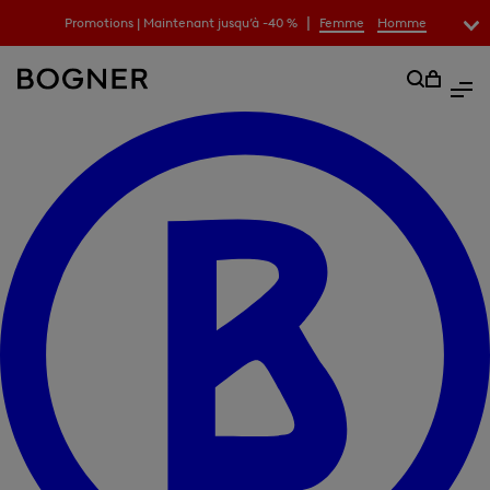
|
Promotions | Maintenant jusqu’à -40 %
Femme
Homme
recherche