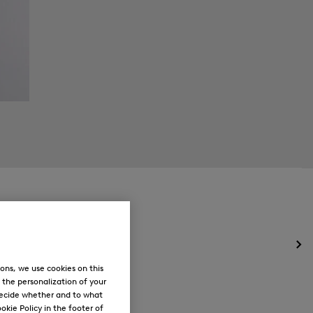
Ouv
le
ons, we use cookies on this
me
, the personalization of your
pou
decide whether and to what
Nou
okie Policy in the footer of