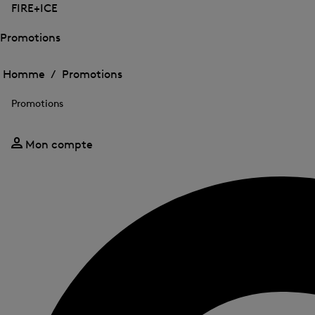
FIRE+ICE
Promotions
Ouvrir
Ouvrir
le
le
Homme /
Promotions
menu
menu
Fermer
pour
pour
le
Promotions
Promotions
Promotions
menu
Mon compte