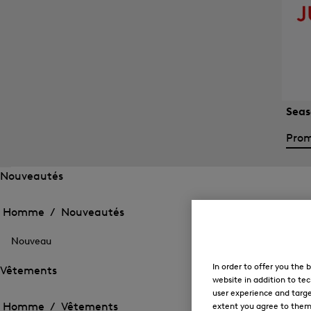
Seas
Prom
Nouveautés
Ouvrir
Ouvrir
le
le
Homme /
Nouveautés
menu
menu
Fermer
pour
pour
le
Nouveautés
Nouveau
Nouveautés
menu
In order to offer you the
Vêtements
website in addition to tec
Ouvrir
Ouvrir
user experience and targe
le
le
Homme /
Vêtements
menu
extent you agree to them. 