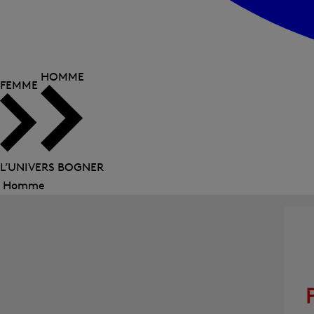
HOMME
FEMME
L’UNIVERS BOGNER
Homme
Fermer
le
menu