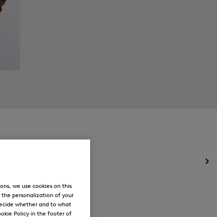
Ouv
le
me
ons, we use cookies on this
pou
, the personalization of your
Nou
decide whether and to what
okie Policy in the footer of