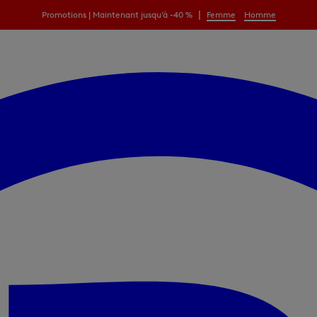
|
Promotions | Maintenant jusqu’à -40 %
Femme
Homme