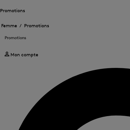
Promotions
Ouvrir
Ouvrir
le
le
Femme /
Promotions
menu
menu
Fermer
pour
pour
le
Promotions
Promotions
Promotions
menu
Mon compte