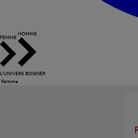
HOMME
FEMME
L’UNIVERS BOGNER
Femme
Fermer
le
menu