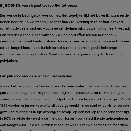
Bij BOGNER, van elegant tot sportief tot casual
Een ééndelig kledingstuk voor dames, dat tegelijkertijd het bovenlichaam en de
benen bedekt. Zo wordt een jurk gedefinieerd. Waarbij deze definitie tekort
schiet, is de veelzijdigheid waarmee dit kledingstuk vrouwen altijd heeft verblijd.
Een verscheidenheid aan vormen, kleuren en stoffen maken het heerlijk
veelzijdig: het maakt indruk als een lange, luxueuze avondjurk, maar ook als een
casual lange blouse, een tuniek op het strand of een elegante knielange
mantelversie voor op kantoor. Sportieve vrouwen gaan voor getailleerde midi
polojurken.
Een jurk voor elke gelegenheid: het verleden
Al aan het begin van de 19e eeuw werd er een onderscheid gemaakt tussen een
jurk voor alledag en de zogenaamde - fijnere - poetsjurk. Rond 1820 droegen
vrouwen bovendien nog een ochtendjurk onder een bijpassende kamerjas. Vanaf
1840 werden er jurken voor elke situatie gemaakt: in de stad of op visite, op een
gezellige middag of in fijn avondgezelschap, op een bal, op reis of rond theetijd.
in 1870 bereikte de verscheidenheid aan jurken voor verschillende gelegenheden
een hoogtepunt. In die tijd was het heel gewoon dat rijke dames zich meerdere