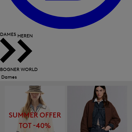
DAMES
HEREN
BOGNER WORLD
Dames
Menu
sluiten