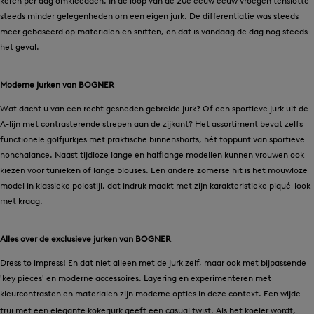
keren per dag omkleedden. In de loop van de 20e eeuw eeuw vroegen tenslotte
steeds minder gelegenheden om een eigen jurk. De differentiatie was steeds
meer gebaseerd op materialen en snitten, en dat is vandaag de dag nog steeds
het geval.
Moderne jurken van BOGNER
Wat dacht u van een recht gesneden gebreide jurk? Of een sportieve jurk uit de
A-lijn met contrasterende strepen aan de zijkant? Het assortiment bevat zelfs
functionele golfjurkjes met praktische binnenshorts, hét toppunt van sportieve
nonchalance. Naast tijdloze lange en halflange modellen kunnen vrouwen ook
kiezen voor tunieken of lange blouses. Een andere zomerse hit is het mouwloze
model in klassieke polostijl, dat indruk maakt met zijn karakteristieke piqué-look
met kraag.
Alles over de exclusieve jurken van BOGNER
Dress to impress! En dat niet alleen met de jurk zelf, maar ook met bijpassende
'key pieces' en moderne accessoires. Layering en experimenteren met
kleurcontrasten en materialen zijn moderne opties in deze context. Een wijde
trui
met een elegante kokerjurk geeft een casual twist. Als het koeler wordt,