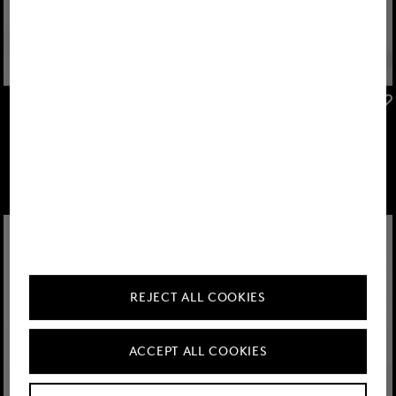
FIRE+ICE
FIRE+ICE
Sale
Jumpsuit Lany in Antraciet
Sale
Jurk Eleen in Antraciet
€ 179,00
€ 295,00
€ 99,00
€ 170,00
REJECT ALL COOKIES
ACCEPT ALL COOKIES