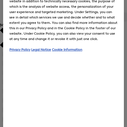
website in addition to technically necessary cookies, the purpose of
Jurken voor dames
which is the analysis of website access, the personalization of your
user experience and targeted marketing. Under Settings, you can
see in detail which services we use and decide whether and to what
ALLE
BOGNER
FIRE+ICE
extent you agree to them. You can also find more information about
Maat
this in our Privacy Policy and in the Cookie Policy in the footer of our
website. Under Cookie Policy, you can also view your consent to use
Bestseller
Bestseller
at any time and change it or revoke it with just one click.
Aflopende prijs
Aflopende prijs
Privacy Policy
Legal Notice
Cookie Information
34
(15)
Verfijnen
Oplopende prijs
Oplopende prijs
tot
36
(15)
Verfijnen
Maat:
tot
38
(19)
34
Nieuwigheden
Nieuwigheden
Verfijnen
Maat:
tot
40
(19)
36
Verfijnen
Maat:
tot
42
(19)
38
Verfijnen
Maat:
tot
44
(16)
40
Verfijnen
Maat:
tot
46
(12)
42
Verfijnen
Maat:
tot
48
(8)
44
Verfijnen
Maat: