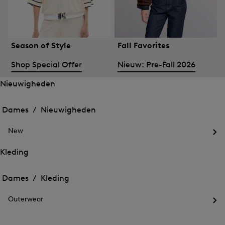
Season of Style
Fall Favorites
Shop Special Offer
Nieuw: Pre-Fall 2026
Nieuwigheden
Het
Het
menu
menu
Dames /
Nieuwigheden
voor
voor
Menu
Nieuwigheden
Nieuwigheden
sluiten
openen
New
openen
Het
me
Kleding
voo
Het
Het
Ne
menu
ope
menu
Dames /
Kleding
voor
voor
Menu
Kleding
Kleding
sluiten
openen
Outerwear
openen
Het
me
voo