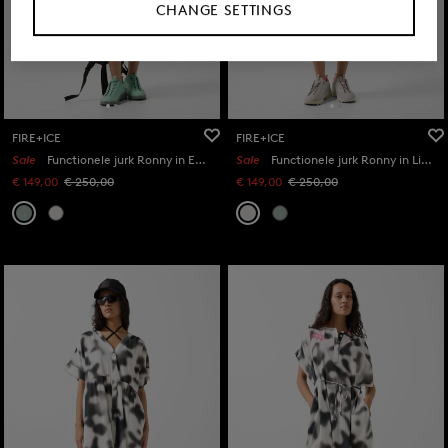
CHANGE SETTINGS
FIRE+ICE
FIRE+ICE
Sale
Functionele jurk Ronny in Eucalyptus
Sale
Functionele jurk Ronny in Lichtgrijs
€ 149,00
€ 250,00
€ 149,00
€ 250,00