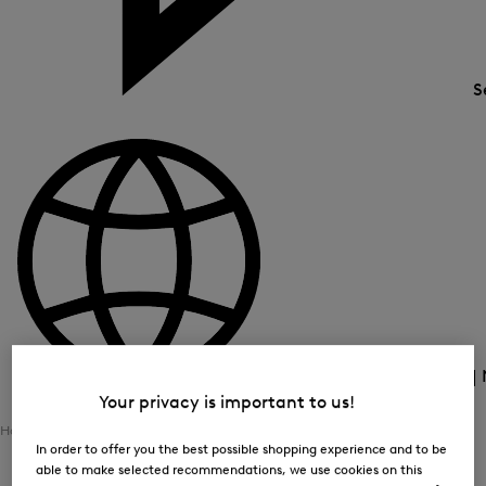
S
Land und Sprache
BE (€) |
Your privacy is important to us!
Home
Dames
Kleding
Jurken
In order to offer you the best possible shopping experience and to be
able to make selected recommendations, we use cookies on this