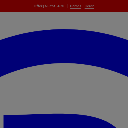
|
Offer | Nu tot -40%
Dames
Heren