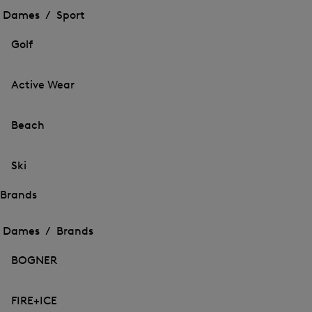
menu
menu
Dames /
Sport
voor
voor
Menu
Sport
Sport
sluiten
openen
Golf
openen
Active Wear
Beach
Ski
Brands
Het
Het
menu
menu
Dames /
Brands
voor
voor
Menu
Brands
Brands
sluiten
openen
BOGNER
openen
FIRE+ICE