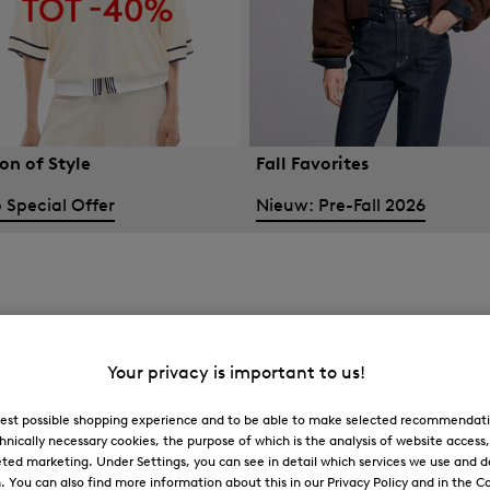
on of Style
Fall Favorites
 Special Offer
Nieuw: Pre-Fall 2026
Your privacy is important to us!
 best possible shopping experience and to be able to make selected recommendati
hnically necessary cookies, the purpose of which is the analysis of website access
ted marketing. Under Settings, you can see in detail which services we use and 
You can also find more information about this in our Privacy Policy and in the Co