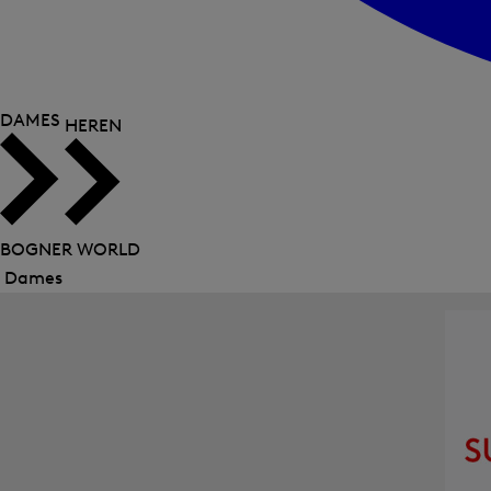
DAMES
HEREN
BOGNER WORLD
Dames
Menu
sluiten