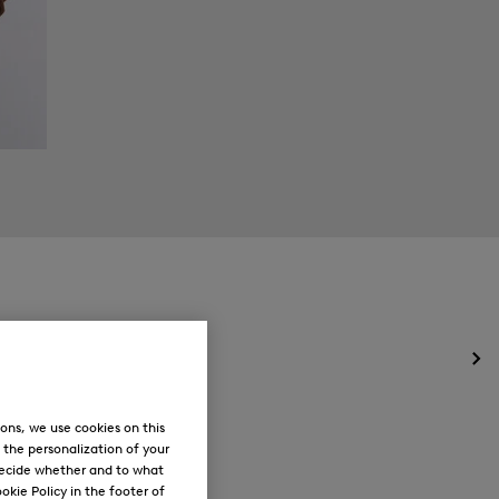
Het
me
voo
ons, we use cookies on this
Ne
ope
, the personalization of your
decide whether and to what
okie Policy in the footer of