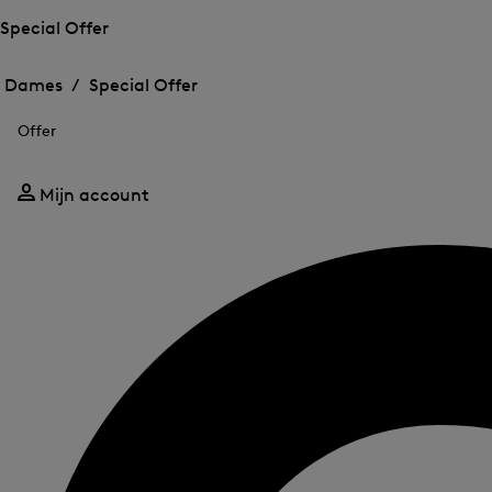
Special Offer
Het
Het
menu
menu
Dames /
Special Offer
voor
voor
Menu
Special
Special
sluiten
Offer
Offer
Offer
openen
openen
Mijn account