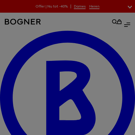
|
Offer | Nu tot -40%
Dames
Heren
zoekfeld