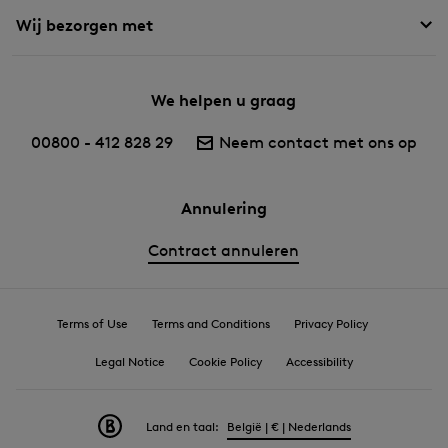
Wij bezorgen met
We helpen u graag
00800 - 412 828 29
Neem contact met ons op
Annulering
Contract annuleren
Terms of Use
Terms and Conditions
Privacy Policy
Legal Notice
Cookie Policy
Accessibility
Land en taal:
België | € | Nederlands