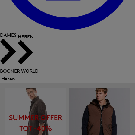
DAMES
HEREN
BOGNER WORLD
Heren
Menu
sluiten