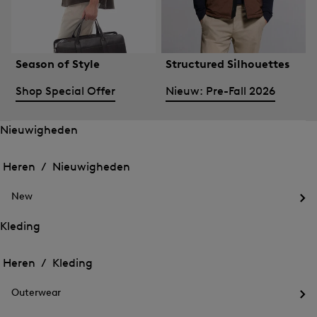
Season of Style
Structured Silhouettes
Shop Special Offer
Nieuw: Pre-Fall 2026
Nieuwigheden
Het
Het
menu
menu
Heren /
Nieuwigheden
voor
voor
Menu
Nieuwigheden
Nieuwigheden
sluiten
openen
New
openen
Het
me
Kleding
voo
Het
Het
Ne
menu
ope
menu
Heren /
Kleding
voor
voor
Menu
Kleding
Kleding
sluiten
openen
Outerwear
openen
Het