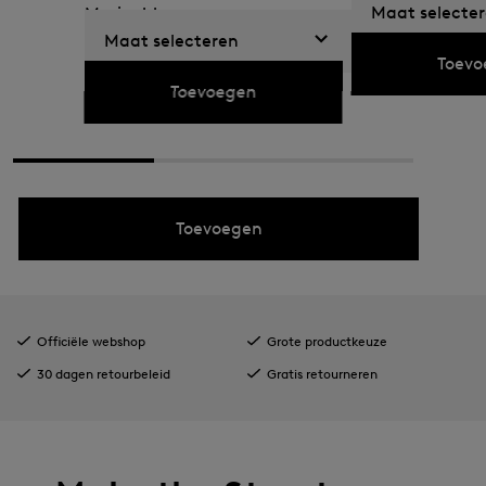
Maat selecte
Marineblauw
€ 119,00
€ 195,00
Maat selecteren
€ 119,00
€ 195,00
Toevo
Toevoegen
Toevoegen
Officiële webshop
Grote productkeuze
30 dagen retourbeleid
Gratis retourneren