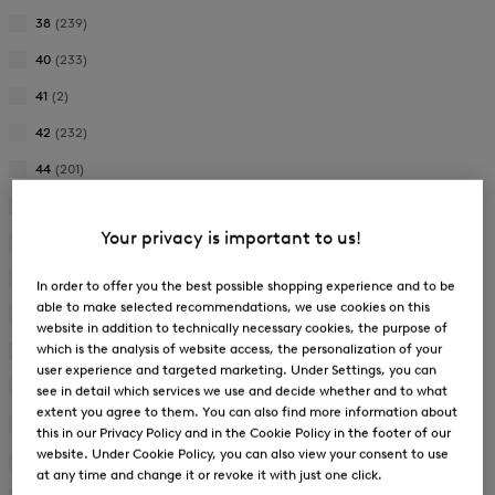
Verfijnen
Maat:
tot
38
(239)
36
Verfijnen
Maat:
tot
40
(233)
37
Verfijnen
Maat:
tot
41
(2)
38
Verfijnen
Maat:
tot
42
(232)
40
Verfijnen
Maat:
tot
44
(201)
41
Verfijnen
Maat:
tot
46
(274)
42
Verfijnen
Maat:
Your privacy is important to us!
tot
48
(198)
44
Verfijnen
Maat:
tot
50
(67)
46
In order to offer you the best possible shopping experience and to be
Verfijnen
Maat:
able to make selected recommendations, we use cookies on this
tot
52
(60)
48
website in addition to technically necessary cookies, the purpose of
Verfijnen
Maat:
which is the analysis of website access, the personalization of your
tot
54
(69)
50
Verfijnen
Maat:
user experience and targeted marketing. Under Settings, you can
tot
56
(67)
52
see in detail which services we use and decide whether and to what
Verfijnen
Maat:
extent you agree to them. You can also find more information about
tot
58
(53)
54
this in our Privacy Policy and in the Cookie Policy in the footer of our
Verfijnen
Maat:
website. Under Cookie Policy, you can also view your consent to use
tot
60
(26)
56
at any time and change it or revoke it with just one click.
Verfijnen
Maat: