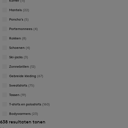
Koffer
(11)
Mantels
(22)
Poncho's
(5)
Portemonnees
(4)
Rokken
(8)
Schoenen
(4)
Ski-jacks
(3)
Zonnebrillen
(12)
Gebreide kleding
(67)
Sweatshirts
(75)
Tassen
(19)
T-shirts en poloshirts
(160)
Bodywarmers
(23)
638 resultaten tonen