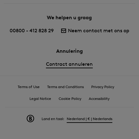
We helpen u graag
00800 - 412 828 29
Neem contact met ons op
Annulering
Contract annuleren
Terms of Use
Terms and Conditions
Privacy Policy
Legal Notice
Cookie Policy
Accessibility
Land en taal:
Nederland | € | Nederlands