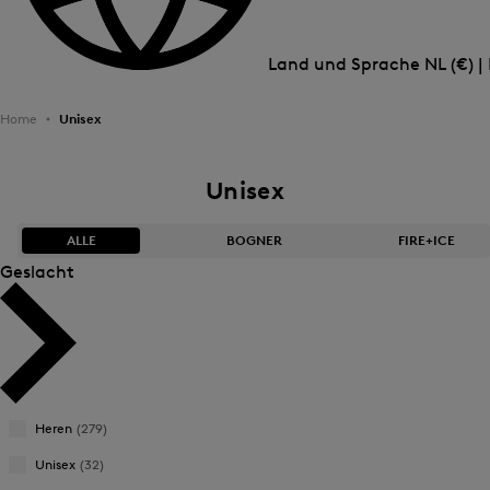
Land und Sprache
NL (€) |
Home
Unisex
Unisex
ALLE
BOGNER
FIRE+ICE
Geslacht
Bestseller
Bestseller
Aflopende prijs
Aflopende prijs
Oplopende prijs
Oplopende prijs
Heren
(279)
Nieuwigheden
Nieuwigheden
Unisex
(32)