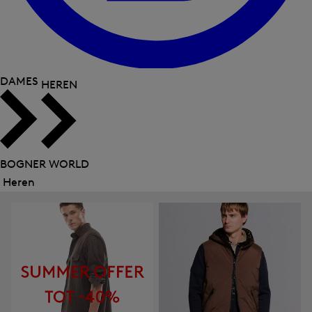
DAMES
HEREN
BOGNER WORLD
Heren
Menu
sluiten