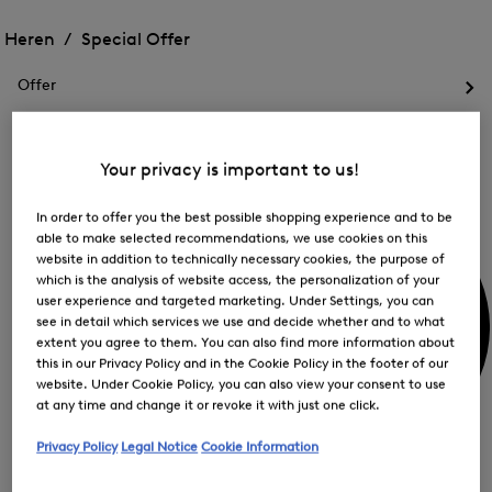
Het
Het
FIR
menu
menu
Heren /
Special Offer
op
voor
voor
Menu
Special
Special
sluiten
Offer
Offer
Offer
openen
Het
openen
me
voo
Mijn account
Off
Your privacy is important to us!
ope
In order to offer you the best possible shopping experience and to be
able to make selected recommendations, we use cookies on this
website in addition to technically necessary cookies, the purpose of
which is the analysis of website access, the personalization of your
user experience and targeted marketing. Under Settings, you can
see in detail which services we use and decide whether and to what
extent you agree to them. You can also find more information about
this in our Privacy Policy and in the Cookie Policy in the footer of our
website. Under Cookie Policy, you can also view your consent to use
at any time and change it or revoke it with just one click.
Privacy Policy
Legal Notice
Cookie Information