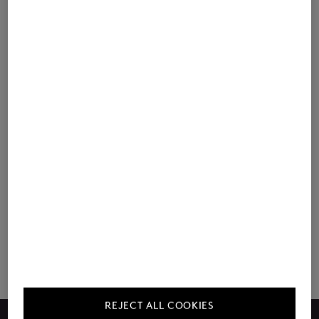
Bestellen eenvoudig gemaakt
Fabrikant informatie
REJECT ALL COOKIES