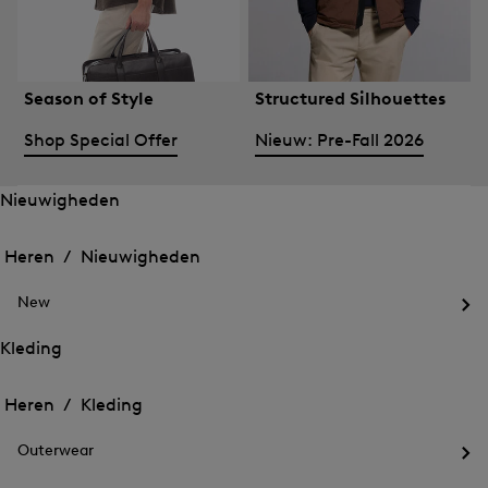
Season of Style
Structured Silhouettes
Shop Special Offer
Nieuw: Pre-Fall 2026
Nieuwigheden
Het
Het
menu
menu
Heren /
Nieuwigheden
voor
voor
Menu
Nieuwigheden
Nieuwigheden
sluiten
openen
New
openen
Het
me
Kleding
voo
Het
Het
Ne
menu
ope
menu
Heren /
Kleding
voor
voor
Menu
Kleding
Kleding
sluiten
openen
Outerwear
openen
Het