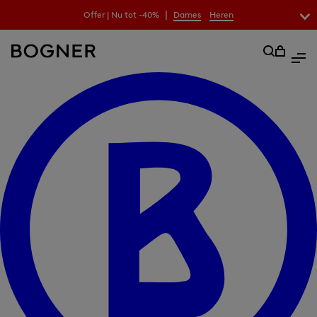
|
Offer | Nu tot -40%
Dames
Heren
zoekfeld