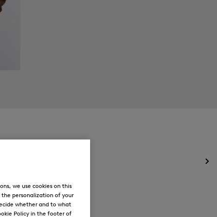
Öff
des
Me
ons, we use cookies on this
für
, the personalization of your
Ne
decide whether and to what
okie Policy in the footer of