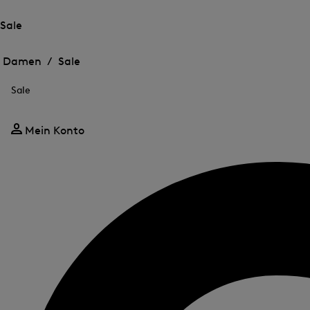
Sale
Öffnen
Öffnen
des
des
Damen /
Sale
Menü
Menü
Menü
für
für
schließen
Sale
Sale
Sale
Mein Konto