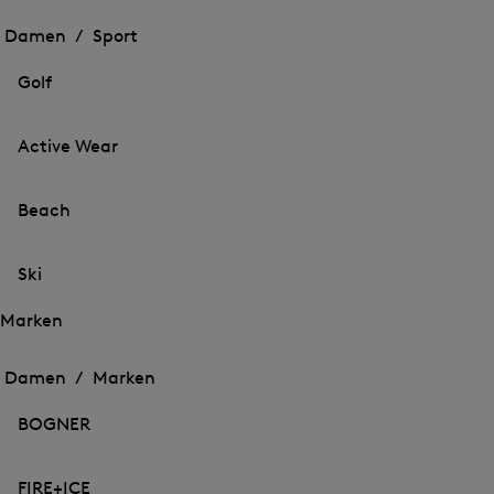
Öffnen
des
des
Damen /
Sport
Menü
Menü
Menü
für
für
schließen
Sport
Golf
Sport
Active Wear
Beach
Ski
Marken
Öffnen
Öffnen
des
des
Damen /
Marken
Menü
Menü
Menü
für
für
schließen
Marken
BOGNER
Marken
FIRE+ICE