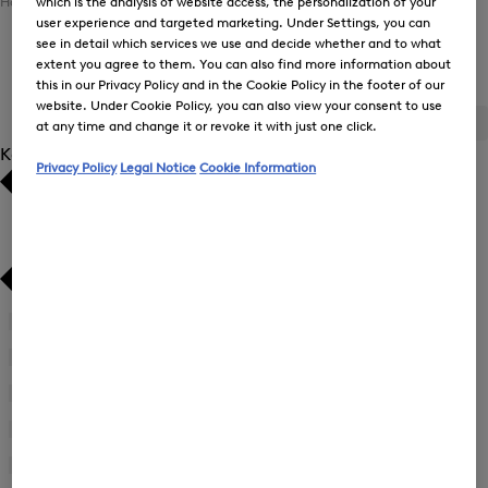
which is the analysis of website access, the personalization of your
Home
Herren
Sport
Ski Collection
user experience and targeted marketing. Under Settings, you can
see in detail which services we use and decide whether and to what
extent you agree to them. You can also find more information about
Ski Collection für Herren
this in our Privacy Policy and in the Cookie Policy in the footer of our
website. Under Cookie Policy, you can also view your consent to use
ALLE
BOGNER
FIRE+ICE
at any time and change it or revoke it with just one click.
Kategorie
Privacy Policy
Legal Notice
Cookie Information
Bestseller
Bestseller
Preis absteigend
Preis absteigend
Preis aufsteigend
Preis aufsteigend
Accessoires
(10)
Neuheiten
Neuheiten
First Layer
(2)
Jacken
(13)
Skihosen
(5)
Skijacken
(7)