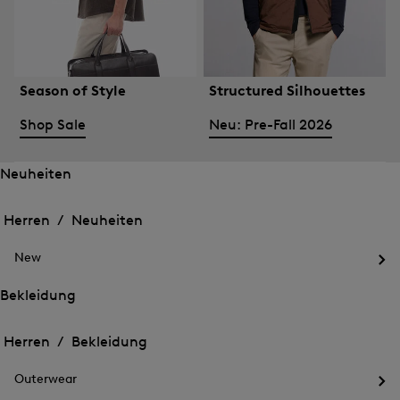
Season of Style
Structured Silhouettes
Shop Sale
Neu: Pre-Fall 2026
Neuheiten
Öffnen
Öffnen
des
des
Herren /
Neuheiten
Menü
Menü
Menü
für
für
schließen
Neuheiten
New
Neuheiten
Öff
des
Bekleidung
Me
Öffnen
Öffnen
für
des
Ne
des
Herren /
Bekleidung
Menü
Menü
Menü
für
für
schließen
Bekleidung
Outerwear
Bekleidung
Öff