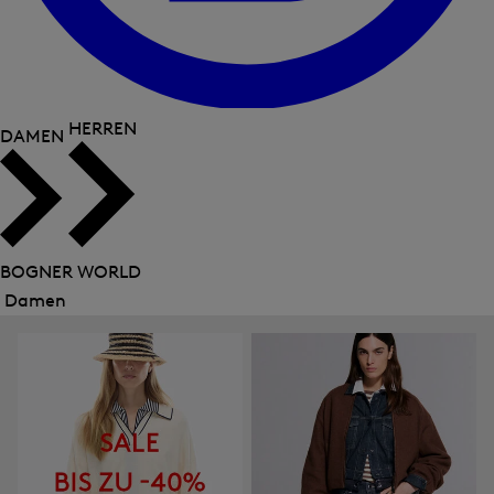
HERREN
DAMEN
BOGNER WORLD
Damen
Menü
schließen