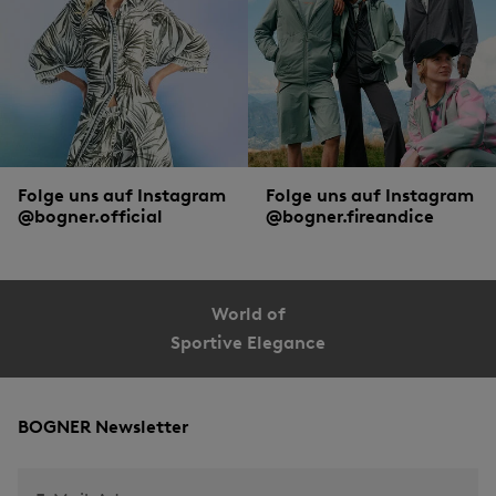
sondern auch bei den Accessoires.
Sommerkleider
oder
Shirt
und
Bluse
, dazu
coole Sandalen und: ein ebenso leichter Schal oder ein zartes Tuch in
sommerlichen Farben. Das Übergangs-Outfit aus
Lederjacke
,
Shirt
,
Jeans
und
Boots
wird durch ein lässiges Dreiecks-Tuch komplettiert. Der Winter steht vor
der Tür? Zur Kombi aus warmer
Winterjacke
,
Oversize-Pullover
, Leggings und
Snowboots harmoniert ein gestrickter Schlauchschal perfekt.
Folge uns auf Instagram
Folge uns auf Instagram
@bogner.official
@bogner.fireandice
World of
Sportive Elegance
BOGNER Newsletter