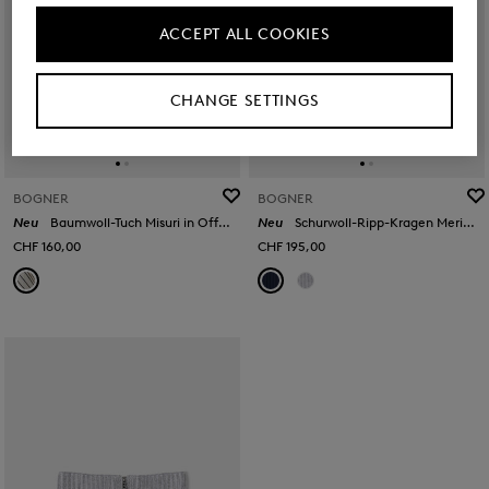
ACCEPT ALL COOKIES
CHANGE SETTINGS
BOGNER
BOGNER
Neu
Baumwoll-Tuch Misuri in Off-White/Navy-Blau
Neu
Schurwoll-Ripp-Kragen Merida in Navy
CHF 160,00
CHF 195,00