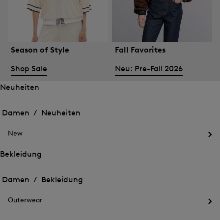
Season of Style
Fall Favorites
Shop Sale
Neu: Pre-Fall 2026
Neuheiten
Öffnen
Öffnen
des
des
Damen /
Neuheiten
Menü
Menü
Menü
für
für
schließen
Neuheiten
New
Neuheiten
Öff
des
Bekleidung
Me
Öffnen
Öffnen
für
des
Ne
des
Damen /
Bekleidung
Menü
Menü
Menü
für
für
schließen
Bekleidung
Outerwear
Bekleidung
Öff
des