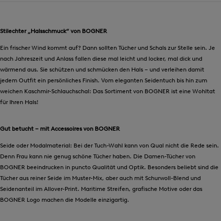
Stilechter „Halsschmuck“ von BOGNER
Ein frischer Wind kommt auf? Dann sollten Tücher und Schals zur Stelle sein. Je
nach Jahreszeit und Anlass fallen diese mal leicht und locker, mal dick und
wärmend aus. Sie schützen und schmücken den Hals – und verleihen damit
jedem Outfit ein persönliches Finish. Vom eleganten Seidentuch bis hin zum
weichen Kaschmir-Schlauchschal: Das Sortiment von BOGNER ist eine Wohltat
für Ihren Hals!
Gut betucht – mit Accessoires von BOGNER
Seide oder Modalmaterial: Bei der Tuch-Wahl kann von Qual nicht die Rede sein.
Denn Frau kann nie genug schöne Tücher haben. Die Damen-Tücher von
BOGNER beeindrucken in puncto Qualität und Optik. Besonders beliebt sind die
Tücher aus reiner Seide im Muster-Mix, aber auch mit Schurwoll-Blend und
Seidenanteil im Allover-Print. Maritime Streifen, grafische Motive oder das
BOGNER Logo machen die Modelle einzigartig.