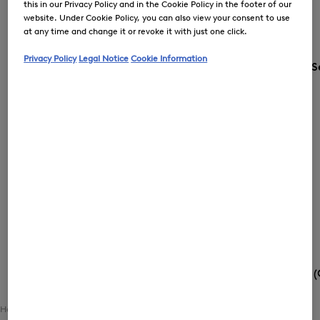
this in our Privacy Policy and in the Cookie Policy in the footer of our
website. Under Cookie Policy, you can also view your consent to use
at any time and change it or revoke it with just one click.
Privacy Policy
Legal Notice
Cookie Information
S
Land und Sprache
CH (
Home
Damen
Schuhe / Accessoires
Accessoires