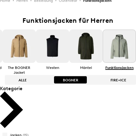
Home
Herren
Bekleidung
Outerwear
Funktionsjacken
Funktionsjacken für Herren
d
The BOGNER
Westen
Mäntel
Funktionsjacken
Jacket
ALLE
BOGNER
FIRE+ICE
Kategorie
Bestseller
Bestseller
Preis absteigend
Preis absteigend
Preis aufsteigend
Preis aufsteigend
Jacken
(15)