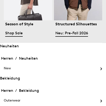
Season of Style
Structured Silhouettes
Shop Sale
Neu: Pre-Fall 2026
Neuheiten
Öffnen
Öffnen
des
des
Herren /
Neuheiten
Menü
Menü
Menü
für
für
schließen
Neuheiten
New
Neuheiten
Öff
des
Bekleidung
Me
Öffnen
Öffnen
für
des
Ne
des
Herren /
Bekleidung
Menü
Menü
Menü
für
für
schließen
Bekleidung
Outerwear
Bekleidung
Öff