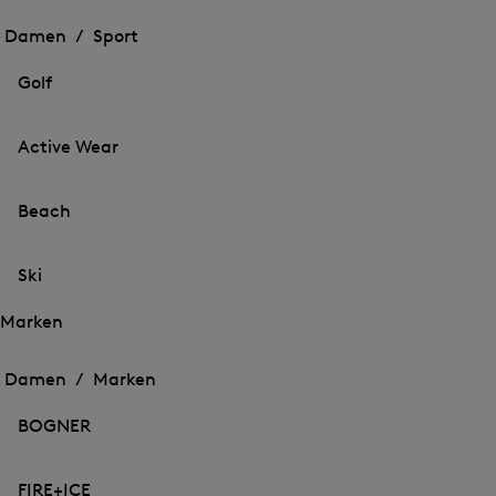
Öffnen
des
des
Damen /
Sport
Menü
Menü
Menü
für
für
schließen
Sport
Golf
Sport
Active Wear
Beach
Ski
Marken
Öffnen
Öffnen
des
des
Damen /
Marken
Menü
Menü
Menü
für
für
schließen
Marken
BOGNER
Marken
FIRE+ICE