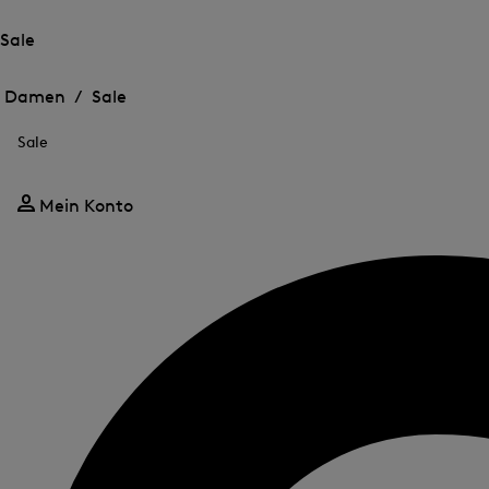
Sale
Öffnen
Öffnen
des
des
Damen /
Sale
Menü
Menü
Menü
für
für
schließen
Sale
Sale
Sale
Mein Konto