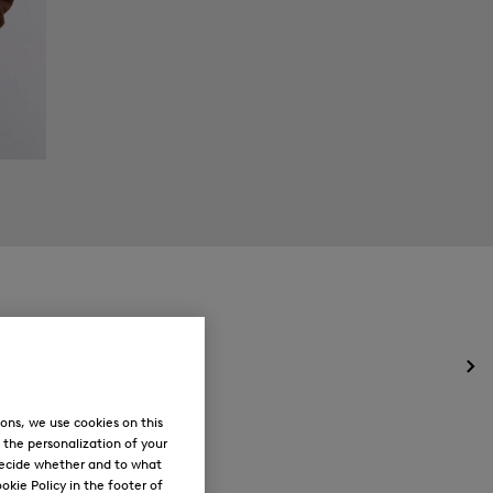
Öff
des
Me
ons, we use cookies on this
für
, the personalization of your
Ne
decide whether and to what
okie Policy in the footer of