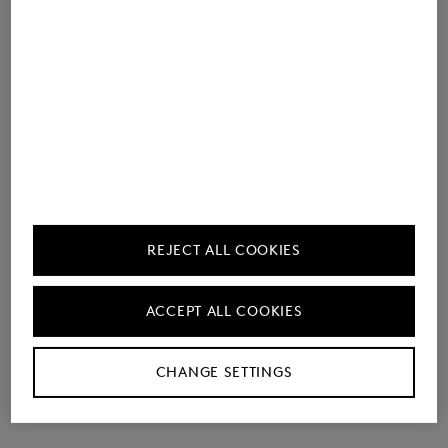
Beschreibung
Im randlosen Design mit Monoscheibe präsentiert sich
die Sonnenbrille Whistler als moderner Allrounder.
Angenehm getönte Gläser bieten Schutz vor
Sonnenstrahlen, ergänzt durch einen markanten
Nasensteg für ein Komfort-Upgrade. Schmale
REJECT ALL COOKIES
Edelstahl-Bügel mit Kunststoff-Besatz ergänzen das
Accessoire. Ein feiner Riemen und edle Logo-Details
ACCEPT ALL COOKIES
setzen stilvolle Akzente.
CHANGE SETTINGS
Bestellnummer
999-1E42-Z001-8840