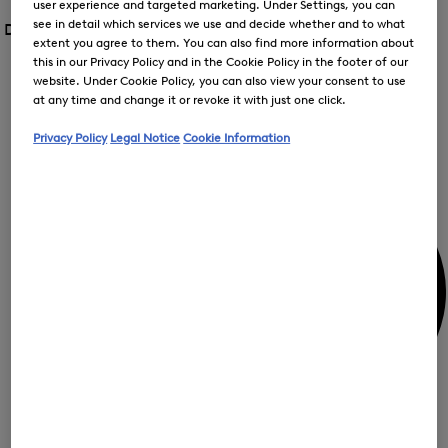
Öffnen
user experience and targeted marketing. Under Settings, you can
für
des
des
see in detail which services we use and decide whether and to what
Damen /
Sale
FIR
Menü
Menü
extent you agree to them. You can also find more information about
Menü
für
für
this in our Privacy Policy and in the Cookie Policy in the footer of our
schließen
Sale
Sale
Sale
website. Under Cookie Policy, you can also view your consent to use
Öff
at any time and change it or revoke it with just one click.
des
Me
Mein Konto
Privacy Policy
Legal Notice
Cookie Information
für
Sal