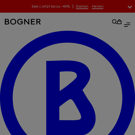
|
Sale | Jetzt bis zu -40%
Damen
Herren
überspringen