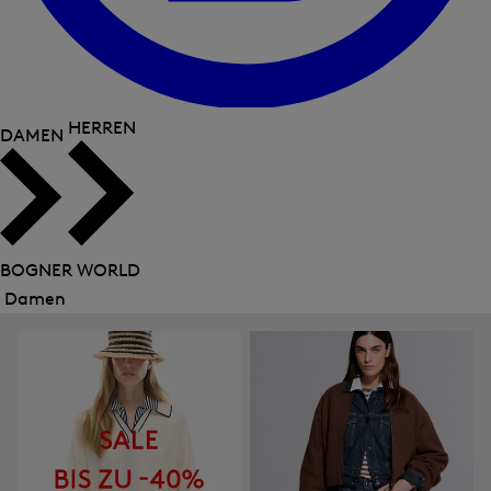
HERREN
DAMEN
BOGNER WORLD
Damen
Menü
schließen