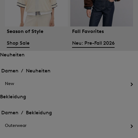
Season of Style
Fall Favorites
Shop Sale
Neu: Pre-Fall 2026
Neuheiten
Öffnen
Öffnen
des
des
Damen /
Neuheiten
Menü
Menü
Menü
für
für
schließen
Neuheiten
New
Neuheiten
Öff
des
Bekleidung
Me
Öffnen
Öffnen
für
des
Ne
des
Damen /
Bekleidung
Menü
Menü
Menü
für
für
schließen
Bekleidung
Outerwear
Bekleidung
Öff
des