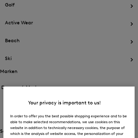
für
schließen
Sport
Golf
Sport
Öf
de
Active Wear
Me
für
Öf
Gol
de
Beach
Me
für
Öf
Act
de
We
Ski
Me
für
Öf
Be
de
Marken
Me
Öffnen
Öffnen
für
des
des
Damen /
Marken
Ski
Menü
Menü
Menü
für
für
schließen
Marken
BOGNER
Marken
Your privacy is important to us!
Öf
de
In order to offer you the best possible shopping experience and to be
FIRE+ICE
Me
able to make selected recommendations, we use cookies on this
für
Öf
website in addition to technically necessary cookies, the purpose of
BO
de
Sale
which is the analysis of website access, the personalization of your
Me
Öffnen