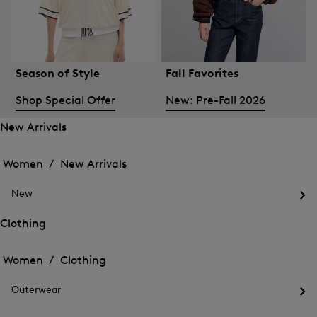
Season of Style
Fall Favorites
Shop Special Offer
New: Pre-Fall 2026
New Arrivals
Open
Open
the
the
Women /
New Arrivals
menu
menu
Close
for
for
menu
New
New
New
Arrivals
Op
Arrivals
the
Clothing
me
Open
Open
for
the
Ne
the
Women /
Clothing
menu
menu
Close
for
for
menu
Clothing
Outerwear
Clothing
Op
the