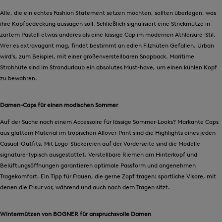
Alle, die ein echtes Fashion Statement setzen möchten, sollten überlegen, was
ihre Kopfbedeckung aussagen soll. Schließlich signalisiert eine Strickmütze in
zartem Pastell etwas anderes als eine lässige Cap im modernen Athleisure-Stil.
Wer es extravagant mag, findet bestimmt an edlen Filzhüten Gefallen. Urban
wird’s, zum Beispiel, mit einer größenverstellbaren Snapback. Maritime
Strohhüte sind im Strandurlaub ein absolutes Must-have, um einen kühlen Kopf
zu bewahren.
Damen-Caps für einen modischen Sommer
Auf der Suche nach einem Accessoire für lässige Sommer-Looks? Markante Caps
aus glattem Material im tropischen Allover-Print sind die Highlights eines jeden
Casual-Outfits. Mit Logo-Stickereien auf der Vorderseite sind die Modelle
signature-typisch ausgestattet. Verstellbare Riemen am Hinterkopf und
Belüftungsöffnungen garantieren optimale Passform und angenehmen
Tragekomfort. Ein Tipp für Frauen, die gerne Zopf tragen: sportliche Visore, mit
denen die Frisur vor, während und auch nach dem Tragen sitzt.
Wintermützen von BOGNER für anspruchsvolle Damen