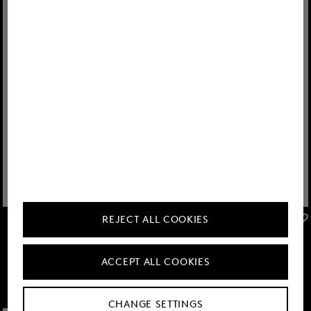
REJECT ALL COOKIES
FIRE+ICE
FIRE+ICE
Sale
Flexfit cap Preston in Navy blue
Sale
Flexfit cap Moray in Navy blue/white
KM 74.00
KM 125.00
KM 74.00
KM 125.00
ACCEPT ALL COOKIES
CHANGE SETTINGS