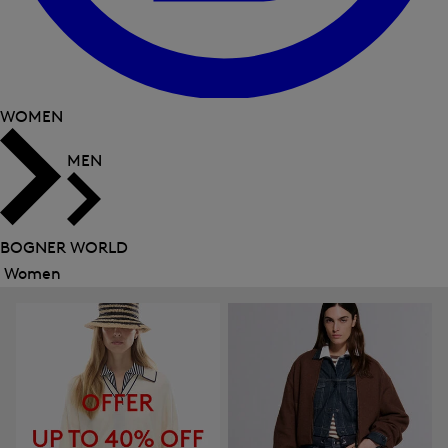
WOMEN
MEN
BOGNER WORLD
Women
Close
menu