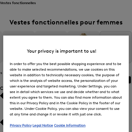
Vestes fonctionnelles
Vestes fonctionnelles pour femmes
Your privacy is important to us!
In order to offer you the best possible shopping experience and to be
La veste BOGNER
Vestes sans
Manteaux
Vestes
able to make selected recommendations, we use cookies on this
es
manches
fonctionnelles
website in addition to technically necessary cookies, the purpose of
TOUS
BOGNER
FIRE+ICE
which is the analysis of website access, the personalization of your
user experience and targeted marketing. Under Settings, you can
Catégorie
see in detail which services we use and decide whether and to what
extent you agree to them. You can also find more information about
Best-seller
Best-seller
this in our Privacy Policy and in the Cookie Policy in the footer of our
website. Under Cookie Policy, you can also view your consent to use
Prix décroissant
Prix décroissant
at any time and change it or revoke it with just one click.
Privacy Policy
Legal Notice
Cookie Information
Prix croissant
Prix croissant