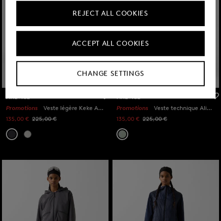
REJECT ALL COOKIES
ACCEPT ALL COOKIES
CHANGE SETTINGS
FIRE+ICE
FIRE+ICE
Promotions
Veste légère Keke Anthracite
Promotions
Veste technique Alina Eucalyptus
135,00 €
225,00 €
135,00 €
225,00 €