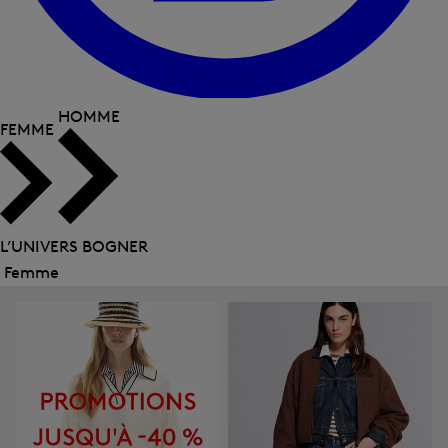
HOMME
FEMME
L’UNIVERS BOGNER
Femme
Fermer
le
menu