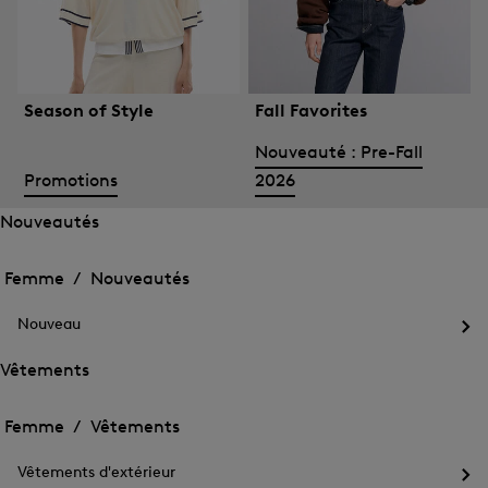
Season of Style
Fall Favorites
Nouveauté : Pre-Fall
Promotions
2026
Nouveautés
Ouvrir
Ouvrir
le
le
Femme /
Nouveautés
menu
menu
Fermer
pour
pour
le
Nouveautés
Nouveau
Nouveautés
menu
Ouv
le
Vêtements
me
Ouvrir
Ouvrir
pou
le
Nou
le
Femme /
Vêtements
menu
menu
Fermer
pour
pour
le
Vêtements
Vêtements d'extérieur
Vêtements
menu