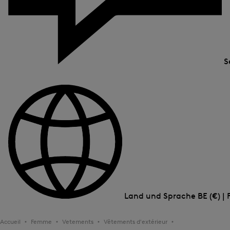
S
Land und Sprache
BE (€) | 
Accueil
Femme
Vetements
Vêtements d'extérieur