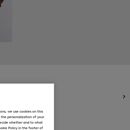
Öff
des
Me
ons, we use cookies on this
für
, the personalization of your
Ne
decide whether and to what
okie Policy in the footer of