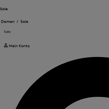
Sale
Öffnen
Öffnen
des
des
Damen /
Sale
Menü
Menü
Menü
für
für
schließen
Sale
Sale
Sale
Mein Konto