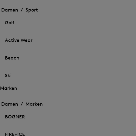
Öffnen
des
des
Damen /
Sport
Menü
Menü
Menü
für
für
schließen
Sport
Golf
Sport
Active Wear
Beach
Ski
Marken
Öffnen
Öffnen
des
des
Damen /
Marken
Menü
Menü
Menü
für
für
schließen
Marken
BOGNER
Marken
FIRE+ICE