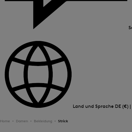
S
Land und Sprache
DE (€) 
Home
Damen
Bekleidung
Strick