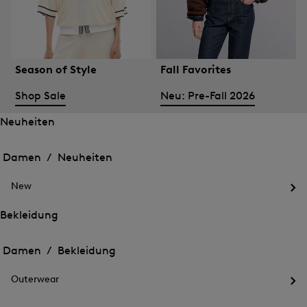
Season of Style
Fall Favorites
Shop Sale
Neu: Pre-Fall 2026
Neuheiten
Öffnen
Öffnen
des
des
Damen /
Neuheiten
Menü
Menü
Menü
für
für
schließen
Neuheiten
New
Neuheiten
Öff
des
Bekleidung
Me
Öffnen
Öffnen
für
des
Ne
des
Damen /
Bekleidung
Menü
Menü
Menü
für
für
schließen
Bekleidung
Outerwear
Bekleidung
Öff
des