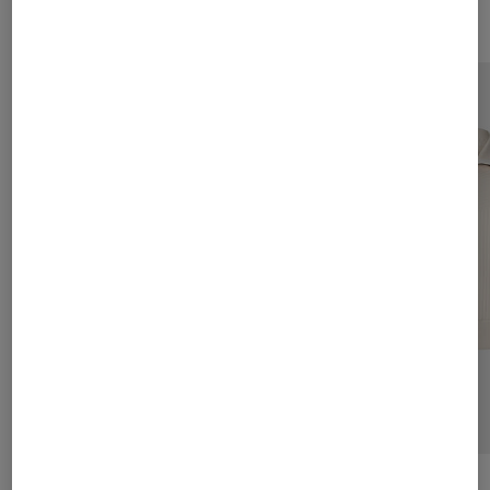
BOGNER
Sale
Seiden-Strickjacke Peaches in Creme
BOGNER