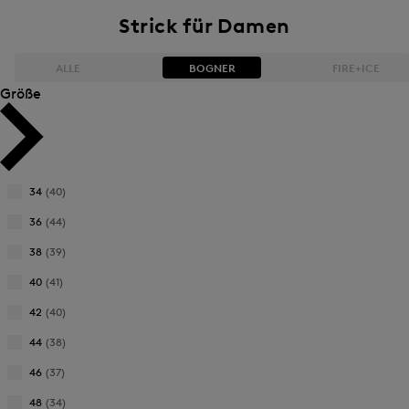
Strick für Damen
ALLE
BOGNER
FIRE+ICE
Größe
Bestseller
Bestseller
Preis absteigend
Preis absteigend
34
(40)
Verfeinern
Preis aufsteigend
Preis aufsteigend
nach
36
(44)
Verfeinern
Größe:
Neuheiten
Neuheiten
nach
38
(39)
34
Verfeinern
Größe:
nach
40
(41)
36
Verfeinern
Größe:
nach
42
(40)
38
Verfeinern
Größe:
nach
44
(38)
40
Verfeinern
Größe:
nach
46
(37)
42
Verfeinern
Größe:
nach
48
(34)
44