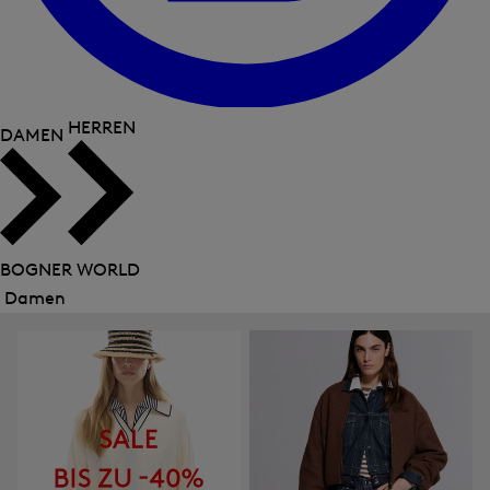
HERREN
DAMEN
BOGNER WORLD
Damen
Menü
schließen