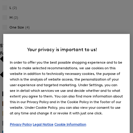
Verfeinern
Größe:
nach
L
(2)
46
Verfeinern
Größe:
nach
M
(2)
48
Verfeinern
Größe:
nach
One Size
(4)
L
Verfeinern
Größe:
nach
S
(2)
M
Verfeinern
Größe:
51 Ergebnisse anzeigen
nach
One
Your privacy is important to us!
Größe:
Farbe
Size
S
In order to offer you the best possible shopping experience and to be
able to make selected recommendations, we use cookies on this
website in addition to technically necessary cookies, the purpose of
which is the analysis of website access, the personalization of your
Weiß
(16)
user experience and targeted marketing. Under Settings, you can
see in detail which services we use and decide whether and to what
Schwarz
(6)
extent you agree to them. You can also find more information about
this in our Privacy Policy and in the Cookie Policy in the footer of our
Braun
(1)
website. Under Cookie Policy, you can also view your consent to use
at any time and change it or revoke it with just one click.
Beige
(7)
Grau
(7)
Privacy Policy
Legal Notice
Cookie Information
Blau
(12)