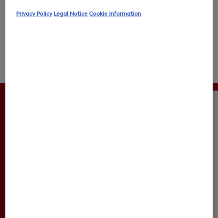
Die BOGNER Luggage Collection: erhältlich in zwei
Privacy Policy
Legal Notice
Cookie Information
Versionen, vier Größen und verschiedenen Farben.
Erfahren Sie hier mehr über die unterschiedlichen
Modelle und finden Sie Ihre(n) Favoriten für die
nächste Reise.