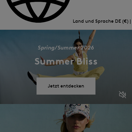
Land und Sprache
DE (€) 
Spring/Summer 2026
Summer Bliss
Jetzt entdecken