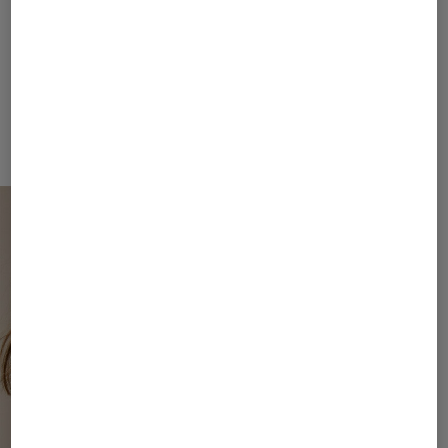
Inspiriert von der untergehenden Sommersonne
verbindet die Pre-Fall 2026 Kollektion dynamische
Texturen mit eleganter Sportlichkeit – perfekt für den
Lifestyle zwischen City und Natur. Freuen Sie sich auf
präzise Linien, ausgewählte Materialien und
raffinierte Details, die modernen Luxus neu definieren.