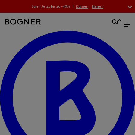
|
Sale | Jetzt bis zu -40%
Damen
Herren
überspringen