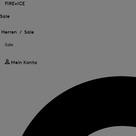
FIRE+ICE
Sale
Öffnen
Öffnen
des
des
Herren /
Sale
Menü
Menü
Menü
für
für
schließen
Sale
Sale
Sale
Mein Konto