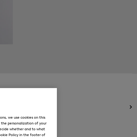
Öff
des
ons, we use cookies on this
Me
, the personalization of your
für
decide whether and to what
Ne
okie Policy in the footer of