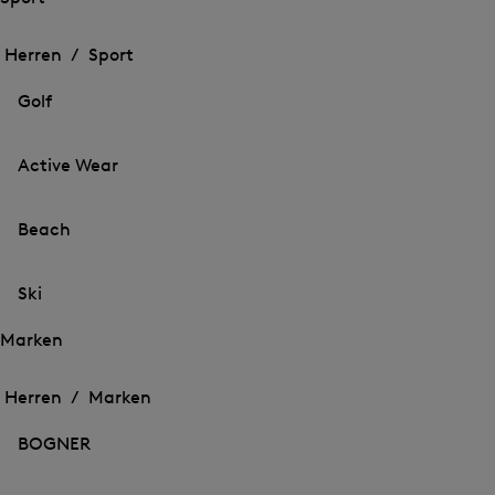
Öffnen
Öffnen
des
des
Herren /
Sport
Menü
Menü
Menü
für
für
schließen
Sport
Golf
Sport
Active Wear
Beach
Ski
Marken
Öffnen
Öffnen
des
des
Herren /
Marken
Menü
Menü
Menü
für
für
schließen
Marken
BOGNER
Marken