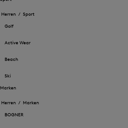
Öffnen
Öffnen
des
des
Herren /
Sport
Menü
Menü
Menü
für
für
schließen
Sport
Golf
Sport
Active Wear
Beach
Ski
Marken
Öffnen
Öffnen
des
des
Herren /
Marken
Menü
Menü
Menü
für
für
schließen
Marken
BOGNER
Marken