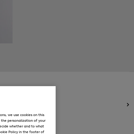
Öff
des
ons, we use cookies on this
Me
, the personalization of your
für
decide whether and to what
Ne
okie Policy in the footer of