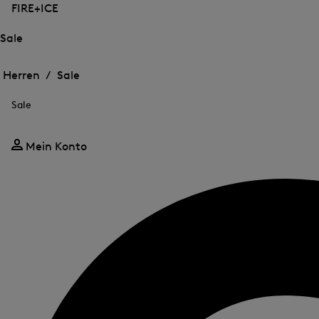
FIRE+ICE
Sale
Öffnen
Öffnen
des
des
Herren /
Sale
Menü
Menü
Menü
für
für
schließen
Sale
Sale
Sale
Mein Konto