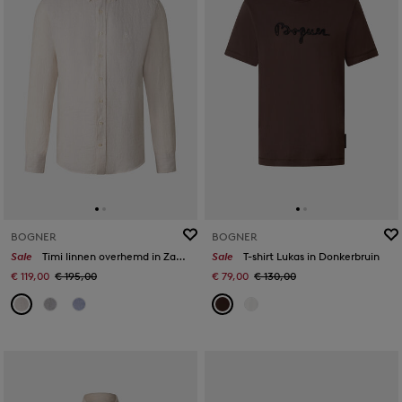
BOGNER
BOGNER
Sale
Timi linnen overhemd in Zand/wit
Sale
T-shirt Lukas in Donkerbruin
€ 119,00
€ 195,00
€ 79,00
€ 130,00