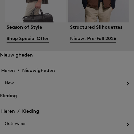
Season of Style
Structured Silhouettes
Shop Special Offer
Nieuw: Pre-Fall 2026
Nieuwigheden
Het
Het
menu
menu
Heren /
Nieuwigheden
voor
voor
Menu
Nieuwigheden
Nieuwigheden
sluiten
openen
New
openen
Het
me
Kleding
voo
Het
Het
Ne
menu
ope
menu
Heren /
Kleding
voor
voor
Menu
Kleding
Kleding
sluiten
openen
Outerwear
openen
Het