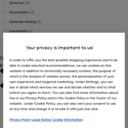
Schoenen
(8)
Zonnebrillen
(2)
Gebreide kleding
(2)
Sweatshirts
(2)
Tassen
(1)
Your privacy is important to us!
T-shirts en poloshirts
(54)
121 resultaten tonen
In order to offer you the best possible shopping experience and to be
Maat
able to make selected recommendations, we use cookies on this
website in addition to technically necessary cookies, the purpose of
which is the analysis of website access, the personalization of your
user experience and targeted marketing. Under Settings, you can
see in detail which services we use and decide whether and to what
extent you agree to them. You can also find more information about
40
(1)
this in our Privacy Policy and in the Cookie Policy in the footer of our
Verfijnen
website. Under Cookie Policy, you can also view your consent to use
tot
41
(3)
Verfijnen
Maat:
at any time and change it or revoke it with just one click.
tot
42
(6)
40
Verfijnen
Maat:
Privacy Policy
Legal Notice
Cookie Information
tot
43
(5)
41
Verfijnen