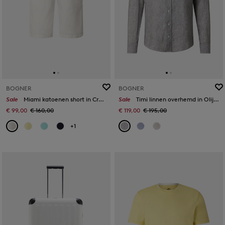
BOGNER
BOGNER
Sale
Miami katoenen short in Crème
Sale
Timi linnen overhemd in Olijfgroen/wit
€ 99,00
€ 160,00
€ 119,00
€ 195,00
+1