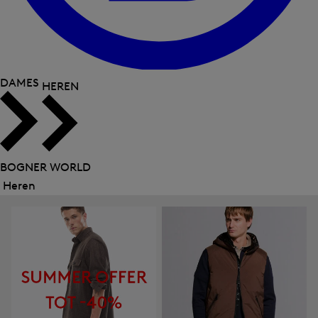
DAMES
HEREN
BOGNER WORLD
Heren
Menu
sluiten