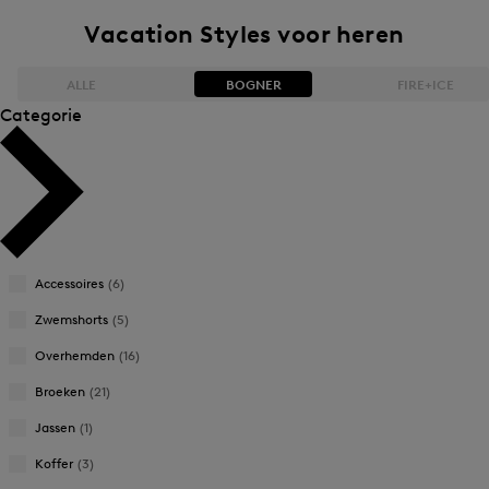
Vacation Styles voor heren
ALLE
BOGNER
FIRE+ICE
Categorie
Bestseller
Bestseller
Aflopende prijs
Aflopende prijs
Oplopende prijs
Oplopende prijs
Accessoires
(6)
Nieuwigheden
Nieuwigheden
Zwemshorts
(5)
Overhemden
(16)
Broeken
(21)
Jassen
(1)
Koffer
(3)