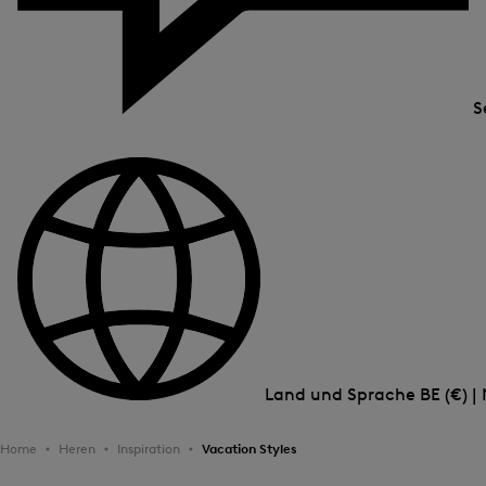
S
Land und Sprache
BE (€) |
Home
Heren
Inspiration
Vacation Styles