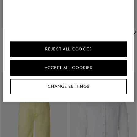
BOGNER
BOGNER
Sale
Pet Ralf in Donkerbruin
Sale
Pet Ralf in Olijfgroen
€ 69,00
€ 120,00
€ 57,00
€ 95,00
REJECT ALL COOKIES
ACCEPT ALL COOKIES
CHANGE SETTINGS