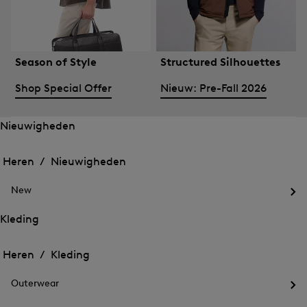
Season of Style
Structured Silhouettes
Shop Special Offer
Nieuw: Pre-Fall 2026
Nieuwigheden
Het
Het
menu
menu
Heren /
Nieuwigheden
voor
voor
Menu
Nieuwigheden
Nieuwigheden
sluiten
openen
New
openen
Het
me
Kleding
voo
Het
Het
Ne
menu
ope
menu
Heren /
Kleding
voor
voor
Menu
Kleding
Kleding
sluiten
openen
Outerwear
openen
Het