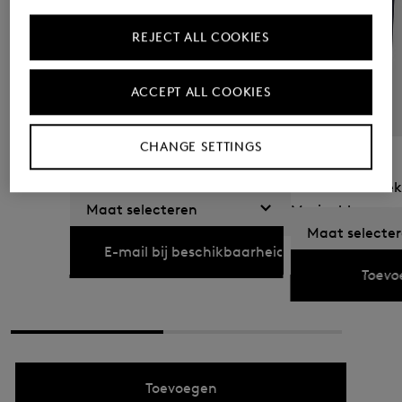
REJECT ALL COOKIES
ACCEPT ALL COOKIES
FIRE+ICE
Sale
CHANGE SETTINGS
Filipo sweatjas in Marineblauw
FIRE+ICE
Fadi sweatbroek
€ 119,00
Maat selecteren
Marineblauw
Momenteel niet beschikbaar
Maat selecte
€ 99,00
€ 160,00
E-mail bij beschikbaarheid
Toevo
Toevoegen