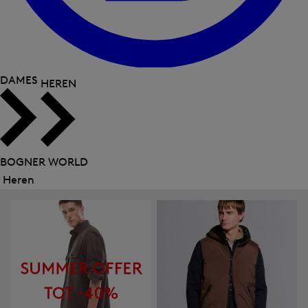
DAMES
HEREN
BOGNER WORLD
Heren
Menu
sluiten