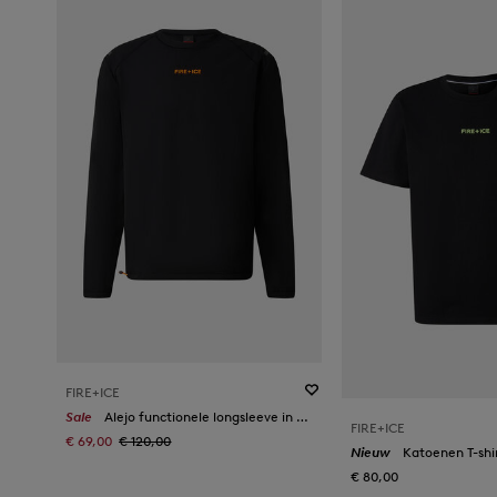
FIRE+ICE
Sale
Alejo functionele longsleeve in Zwart
FIRE+ICE
€ 69,00
€ 120,00
Nieuw
Katoenen T-shir
€ 80,00