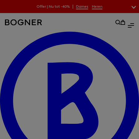
|
Offer | Nu tot -40%
Dames
Heren
zoekfeld