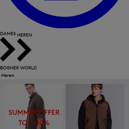
DAMES
HEREN
BOGNER WORLD
Heren
Menu
sluiten