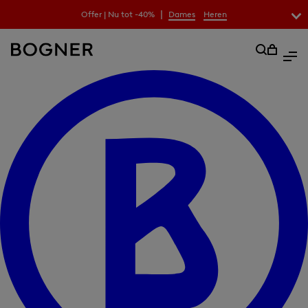
|
Offer | Nu tot -40%
Dames
Heren
zoekfeld