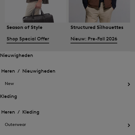
Season of Style
Structured Silhouettes
Shop Special Offer
Nieuw: Pre-Fall 2026
Nieuwigheden
Het
Het
menu
menu
Heren /
Nieuwigheden
voor
voor
Menu
Nieuwigheden
Nieuwigheden
sluiten
openen
New
openen
Het
me
Kleding
voo
Het
Het
Ne
menu
ope
menu
Heren /
Kleding
voor
voor
Menu
Kleding
Kleding
sluiten
openen
Outerwear
openen
Het