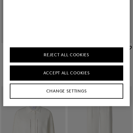
BOGNER
BOGNER
REJECT ALL COOKIES
Sale
Leinenmix-Bluse Catrina in Schwarz
Sale
Leinenmix-Bluse Cheryl in Schwarz
CHF 255,00
CHF 425,00
CHF 219,00
CHF 365,00
ACCEPT ALL COOKIES
CHANGE SETTINGS