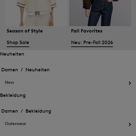
Season of Style
Fall Favorites
Shop Sale
Neu: Pre-Fall 2026
Neuheiten
Öffnen
Öffnen
des
des
Damen /
Neuheiten
Menü
Menü
Menü
für
für
schließen
Neuheiten
New
Neuheiten
Öff
des
Bekleidung
Me
Öffnen
Öffnen
für
des
Ne
des
Damen /
Bekleidung
Menü
Menü
Menü
für
für
schließen
Bekleidung
Outerwear
Bekleidung
Öff
des