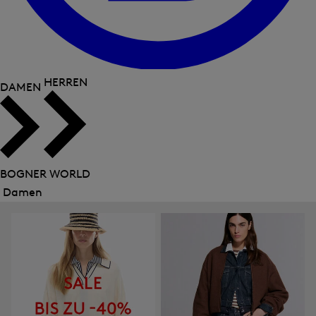
HERREN
DAMEN
BOGNER WORLD
Damen
Menü
schließen