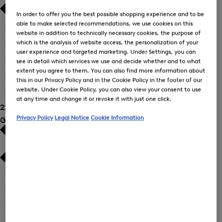
In order to offer you the best possible shopping experience and to be
able to make selected recommendations, we use cookies on this
Blusen
(9)
website in addition to technically necessary cookies, the purpose of
which is the analysis of website access, the personalization of your
Hosen
(5)
user experience and targeted marketing. Under Settings, you can
Kleider
(2)
see in detail which services we use and decide whether and to what
extent you agree to them. You can also find more information about
T-Shirts und Polo-Shirts
(1)
this in our Privacy Policy and in the Cookie Policy in the footer of our
website. Under Cookie Policy, you can also view your consent to use
Sweat
(8)
at any time and change it or revoke it with just one click.
22 Ergebnisse anzeigen
Privacy Policy
Legal Notice
Cookie Information
Größe
34
(21)
Verfeinern
nach
36
(21)
Verfeinern
Größe:
nach
38
(19)
34
Verfeinern
Größe: