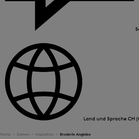
S
Land und Sprache
CH (
Home
Damen
Inspiration
Broderie Anglaise