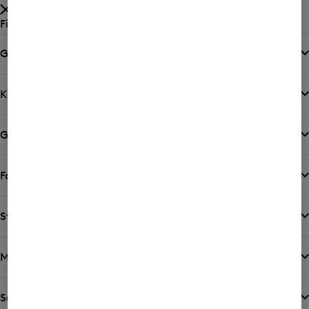
Filtern nach
Geschlecht
Kategorie
Größe
Farbe
Style
Muster
Schnitt