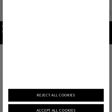
FIRE+ICE
FIRE+ICE
Look Filiz Grey
Look Ilay Eucalyptus
REJECT ALL COOKIES
ACCEPT ALL COOKIES