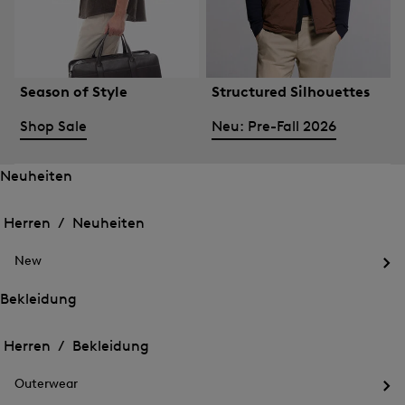
Season of Style
Structured Silhouettes
Shop Sale
Neu: Pre-Fall 2026
Neuheiten
Öffnen
Öffnen
des
des
Herren /
Neuheiten
Menü
Menü
Menü
für
für
schließen
Neuheiten
New
Neuheiten
Öff
des
Bekleidung
Me
Öffnen
Öffnen
für
des
Ne
des
Herren /
Bekleidung
Menü
Menü
Menü
für
für
schließen
Bekleidung
Outerwear
Bekleidung
Öff