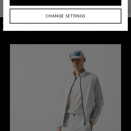
CHANGE SETTINGS
FIRE+ICE
BOGNER
Look Filipo Grey
Look Uday Navy