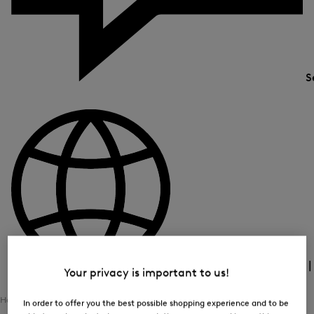
S
Land und Sprache
DE (€) 
Your privacy is important to us!
Home
Herren
Bekleidung
Kombi-Sets
In order to offer you the best possible shopping experience and to be