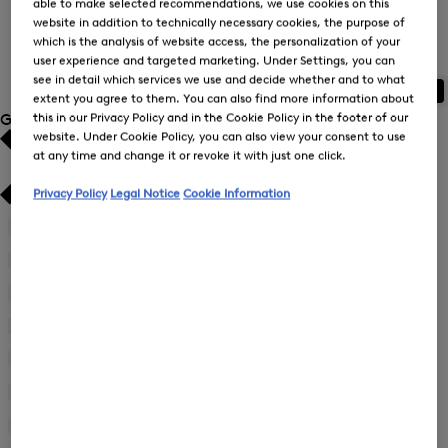
able to make selected recommendations, we use cookies on this
website in addition to technically necessary cookies, the purpose of
Kombi-Sets für Herren
which is the analysis of website access, the personalization of your
user experience and targeted marketing. Under Settings, you can
see in detail which services we use and decide whether and to what
ALLE
BOGNER
FIRE+ICE
extent you agree to them. You can also find more information about
this in our Privacy Policy and in the Cookie Policy in the footer of our
Größe
website. Under Cookie Policy, you can also view your consent to use
at any time and change it or revoke it with just one click.
Bestseller
Bestseller
Privacy Policy
Legal Notice
Cookie Information
Preis absteigend
Preis absteigend
46
(5)
Verfeinern
Preis aufsteigend
Preis aufsteigend
nach
48
(5)
Verfeinern
Größe:
Neuheiten
Neuheiten
nach
50
(5)
46
Verfeinern
Größe:
nach
52
(5)
48
Verfeinern
Größe:
nach
54
(5)
50
Verfeinern
Größe:
nach
56
(5)
52
Verfeinern
Größe:
nach
3XL
(9)
54
Verfeinern
Größe: