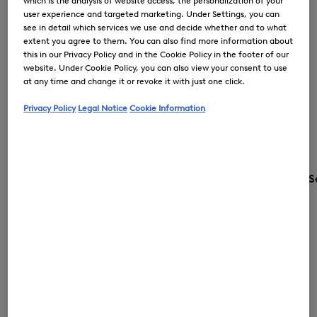
which is the analysis of website access, the personalization of your
user experience and targeted marketing. Under Settings, you can
see in detail which services we use and decide whether and to what
extent you agree to them. You can also find more information about
this in our Privacy Policy and in the Cookie Policy in the footer of our
website. Under Cookie Policy, you can also view your consent to use
at any time and change it or revoke it with just one click.
Privacy Policy
Legal Notice
Cookie Information
S