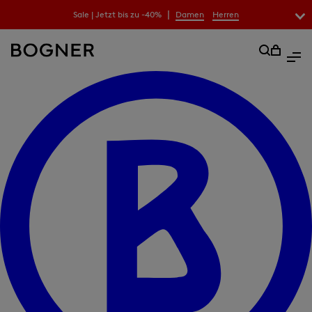
|
Sale | Jetzt bis zu -40%
Damen
Herren
überspringen