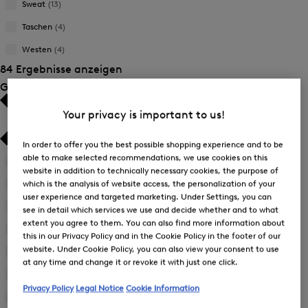
Sweat
(13)
Taschen
(4)
Westen
(4)
84 Ergebnisse anzeigen
Größe
Your privacy is important to us!
In order to offer you the best possible shopping experience and to be
able to make selected recommendations, we use cookies on this
34
(17)
Verfeinern
website in addition to technically necessary cookies, the purpose of
nach
36
(15)
which is the analysis of website access, the personalization of your
Verfeinern
Größe:
user experience and targeted marketing. Under Settings, you can
nach
38
(23)
34
see in detail which services we use and decide whether and to what
Verfeinern
Größe:
extent you agree to them. You can also find more information about
nach
40
(23)
36
this in our Privacy Policy and in the Cookie Policy in the footer of our
Verfeinern
Größe:
website. Under Cookie Policy, you can also view your consent to use
nach
42
(23)
38
Verfeinern
at any time and change it or revoke it with just one click.
Größe:
nach
44
(20)
40
Verfeinern
Größe:
Privacy Policy
Legal Notice
Cookie Information
nach
L
(31)
42
Verfeinern