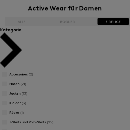
Active Wear für Damen
ALLE
BOGNER
FIRE+ICE
Kategorie
Bestseller
Bestseller
Preis absteigend
Preis absteigend
Preis aufsteigend
Preis aufsteigend
Accessoires
(2)
Neuheiten
Neuheiten
Hosen
(21)
Jacken
(13)
Kleider
(3)
Röcke
(1)
T-Shirts und Polo-Shirts
(25)