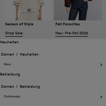
Season of Style
Fall Favorites
Shop Sale
Neu: Pre-Fall 2026
Neuheiten
Öffnen
Öffnen
des
des
Damen /
Neuheiten
Menü
Menü
Menü
für
für
schließen
Neuheiten
New
Neuheiten
Öff
des
Bekleidung
Me
Öffnen
Öffnen
für
des
Ne
des
Damen /
Bekleidung
Menü
Menü
Menü
für
für
schließen
Bekleidung
Outerwear
Bekleidung
Öff
des