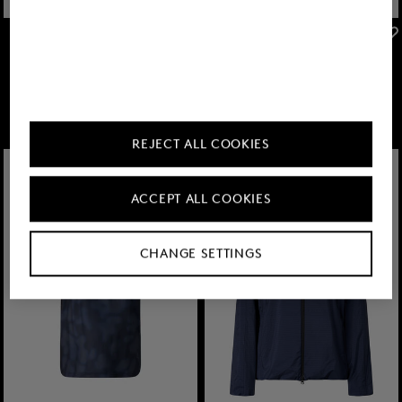
FIRE+ICE
FIRE+ICE
Sale
Sweatshorts Lahela in Hellgrau
Sale
Flexfit-Cap Preston in Hellgrau
85,00 €
140,00 €
36,00 €
60,00 €
REJECT ALL COOKIES
ACCEPT ALL COOKIES
CHANGE SETTINGS