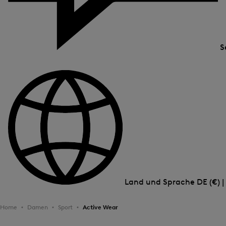
S
Land und Sprache
DE (€) 
Home
Damen
Sport
Active Wear