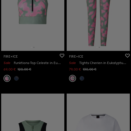
FIRE+ICE
FIRE+ICE
Sale
Funktions-Top Celeste in Eukalyptus/Pink
Sale
Tights Cherien in Eukalyptus/Pink
69,00 €
120,00 €
79,00 €
130,00 €