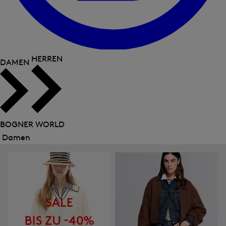
HERREN
DAMEN
BOGNER WORLD
Damen
Menü
schließen