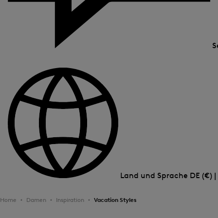
S
Land und Sprache
DE (€) 
Home
Damen
Inspiration
Vacation Styles