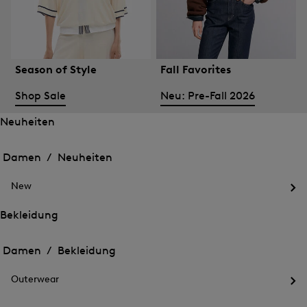
Season of Style
Fall Favorites
Shop Sale
Neu: Pre-Fall 2026
Neuheiten
Öffnen
Öffnen
des
des
Damen /
Neuheiten
Menü
Menü
Menü
für
für
schließen
Neuheiten
New
Neuheiten
Öff
des
Bekleidung
Me
Öffnen
Öffnen
für
des
Ne
des
Damen /
Bekleidung
Menü
Menü
Menü
für
für
schließen
Bekleidung
Outerwear
Bekleidung
Öff
des