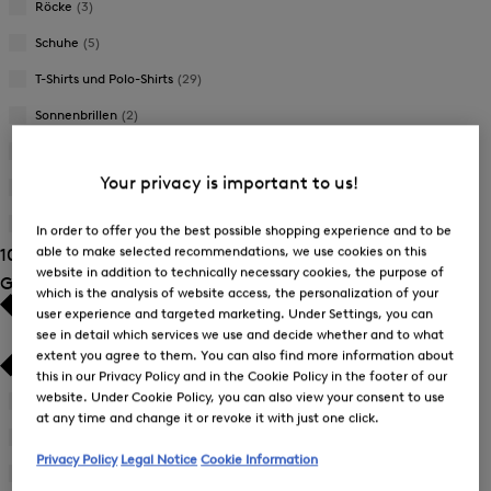
Röcke
(3)
Schuhe
(5)
T-Shirts und Polo-Shirts
(29)
Sonnenbrillen
(2)
Strick
(2)
Your privacy is important to us!
Sweat
(13)
Taschen
(3)
In order to offer you the best possible shopping experience and to be
able to make selected recommendations, we use cookies on this
106 Ergebnisse anzeigen
website in addition to technically necessary cookies, the purpose of
Größe
which is the analysis of website access, the personalization of your
user experience and targeted marketing. Under Settings, you can
see in detail which services we use and decide whether and to what
extent you agree to them. You can also find more information about
this in our Privacy Policy and in the Cookie Policy in the footer of our
website. Under Cookie Policy, you can also view your consent to use
26
(1)
Verfeinern
at any time and change it or revoke it with just one click.
nach
27
(1)
Verfeinern
Größe:
Privacy Policy
Legal Notice
Cookie Information
nach
28
(1)
26
Verfeinern