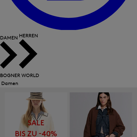
HERREN
DAMEN
BOGNER WORLD
Damen
Menü
schließen