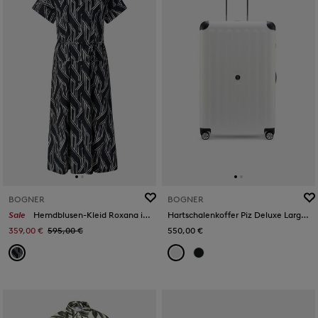
BOGNER
BOGNER
Sale
Hemdblusen-Kleid Roxana in Navy-Blau/Off-White
Hartschalenkoffer Piz Deluxe Large in Weiß
359,00 €
595,00 €
550,00 €