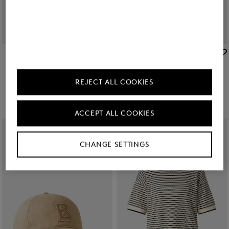
BOGNER
BOGNER
Sale
Hemdbluse Summer in Weiß
Sale
Baumwoll-Shorts Sunny in Weiß
239,00 €
395,00 €
149,00 €
250,00 €
REJECT ALL COOKIES
ACCEPT ALL COOKIES
CHANGE SETTINGS