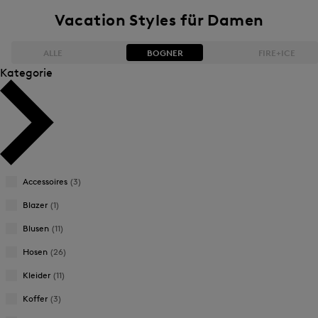
Vacation Styles für Damen
ALLE
BOGNER
FIRE+ICE
Kategorie
Bestseller
Bestseller
Preis absteigend
Preis absteigend
Preis aufsteigend
Preis aufsteigend
Accessoires
(3)
Neuheiten
Neuheiten
Blazer
(1)
Blusen
(11)
Hosen
(26)
Kleider
(11)
Koffer
(3)