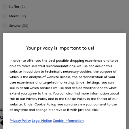
Koffer
(2)
Mäntel
(2)
Schuhe
(32)
T-Shirts und Polo-Shirts
(130)
Skihosen
(5)
Your privacy is important to us!
Skijacken
(7)
In order to offer you the best possible shopping experience and to be
Sonnenbrillen
(3)
able to make selected recommendations, we use cookies on this
website in addition to technically necessary cookies, the purpose of
Strick
(13)
which is the analysis of website access, the personalization of your
user experience and targeted marketing. Under Settings, you can
Sweat
(57)
see in detail which services we use and decide whether and to what
Taschen
(10)
extent you agree to them. You can also find more information about
this in our Privacy Policy and in the Cookie Policy in the footer of our
Westen
(14)
website. Under Cookie Policy, you can also view your consent to use
489 Ergebnisse anzeigen
Zurücksetzen
at any time and change it or revoke it with just one click.
Größe
Privacy Policy
Legal Notice
Cookie Information