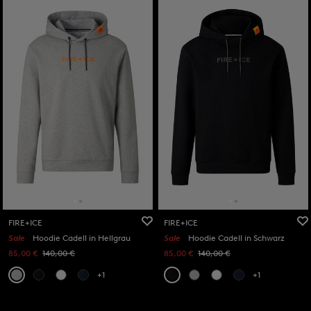
FIRE+ICE
FIRE+ICE
Sale
Hoodie Cadell in Hellgrau
Sale
Hoodie Cadell in Schwarz
85,00 €
140,00 €
85,00 €
140,00 €
+1
+1