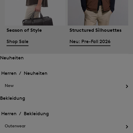
Season of Style
Structured Silhouettes
Shop Sale
Neu: Pre-Fall 2026
Neuheiten
Öffnen
Öffnen
des
des
Herren /
Neuheiten
Menü
Menü
Menü
für
für
schließen
Neuheiten
New
Neuheiten
Öff
des
Bekleidung
Me
Öffnen
Öffnen
für
des
Ne
des
Herren /
Bekleidung
Menü
Menü
Menü
für
für
schließen
Bekleidung
Outerwear
Bekleidung
Öff