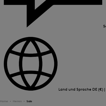
S
Land und Sprache
DE (€) 
Home
Herren
Sale