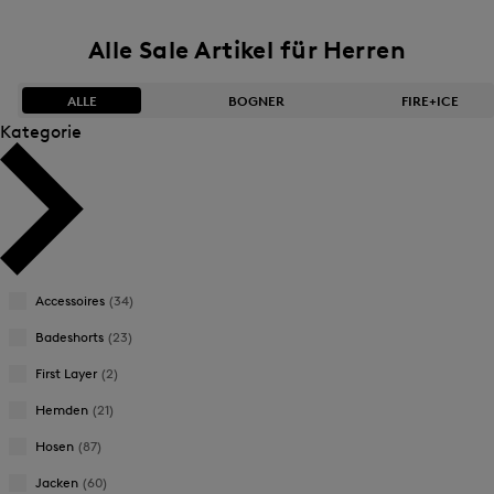
Alle Sale Artikel für Herren
ALLE
BOGNER
FIRE+ICE
Kategorie
Bestseller
Bestseller
Preis absteigend
Preis absteigend
Preis aufsteigend
Preis aufsteigend
Accessoires
(34)
Neuheiten
Neuheiten
Badeshorts
(23)
First Layer
(2)
Hemden
(21)
Hosen
(87)
Jacken
(60)