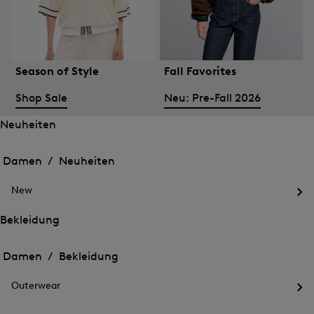
Season of Style
Fall Favorites
Shop Sale
Neu: Pre-Fall 2026
Neuheiten
Öffnen
Öffnen
des
des
Damen /
Neuheiten
Menü
Menü
Menü
für
für
schließen
Neuheiten
New
Neuheiten
Öff
des
Bekleidung
Me
Öffnen
Öffnen
für
des
Ne
des
Damen /
Bekleidung
Menü
Menü
Menü
für
für
schließen
Bekleidung
Outerwear
Bekleidung
Öff
des