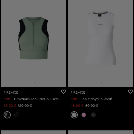
FIRE+ICE
FIRE+ICE
Sale
Funktions-Top Caia in Eukalyptus/Schwarz
Sale
Top Manya in Weiß
69,00 €
120,00 €
48,00 €
80,00 €