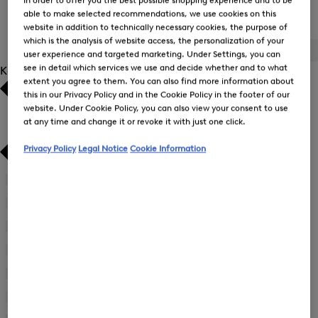
able to make selected recommendations, we use cookies on this
Alle Oberteile für Damen
website in addition to technically necessary cookies, the purpose of
which is the analysis of website access, the personalization of your
ALLE
BOGNER
FIRE+ICE
user experience and targeted marketing. Under Settings, you can
see in detail which services we use and decide whether and to what
Kategorie
extent you agree to them. You can also find more information about
this in our Privacy Policy and in the Cookie Policy in the footer of our
Bestseller
Bestseller
website. Under Cookie Policy, you can also view your consent to use
at any time and change it or revoke it with just one click.
Preis absteigend
Preis absteigend
Privacy Policy
Legal Notice
Cookie Information
Preis aufsteigend
Preis aufsteigend
Blusen
(23)
Neuheiten
Neuheiten
First Layer
(8)
Jacken
(1)
Poncho
(6)
T-Shirts und Polo-Shirts
(82)
Strick
(38)