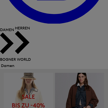
HERREN
DAMEN
BOGNER WORLD
Damen
Menü
schließen