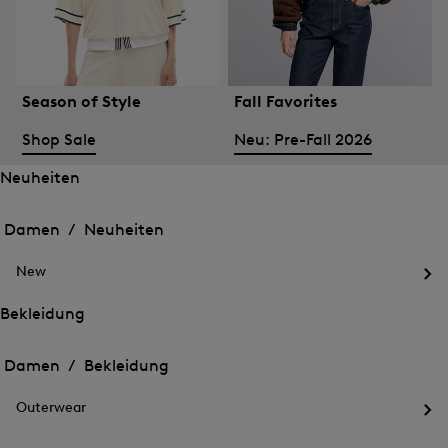
Season of Style
Fall Favorites
Shop Sale
Neu: Pre-Fall 2026
Neuheiten
Öffnen
Öffnen
des
des
Damen /
Neuheiten
Menü
Menü
Menü
für
für
schließen
Neuheiten
New
Neuheiten
Öff
des
Bekleidung
Me
Öffnen
Öffnen
für
des
Ne
des
Damen /
Bekleidung
Menü
Menü
Menü
für
für
schließen
Bekleidung
Outerwear
Bekleidung
Öff
des