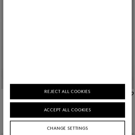
REJECT ALL COOKIES
BOGNER SPORT
BOGNER SPORT
Sale
Funktionsjacke Tonie in Navy-Blau
Sale
Windbreaker Betty in Sand/Karamell
209,00 €
350,00 €
269,00 €
450,00 €
ACCEPT ALL COOKIES
CHANGE SETTINGS