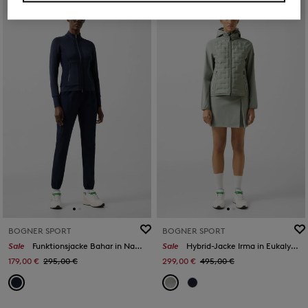
BOGNER SPORT
BOGNER SPORT
Sale
Funktionsjacke Bahar in Navy-Blau
Sale
Hybrid-Jacke Irma in Eukalyptus
179,00 €
295,00 €
299,00 €
495,00 €