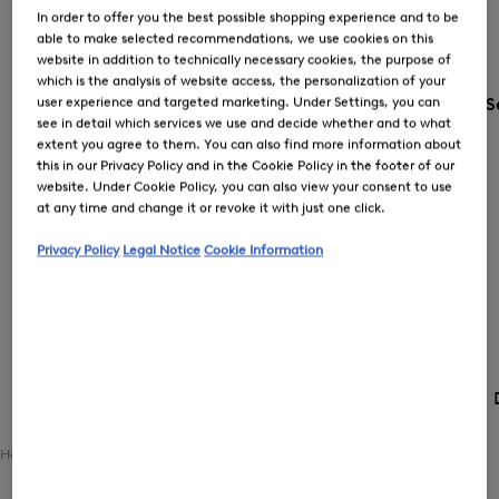
In order to offer you the best possible shopping experience and to be
able to make selected recommendations, we use cookies on this
website in addition to technically necessary cookies, the purpose of
which is the analysis of website access, the personalization of your
user experience and targeted marketing. Under Settings, you can
S
see in detail which services we use and decide whether and to what
extent you agree to them. You can also find more information about
this in our Privacy Policy and in the Cookie Policy in the footer of our
website. Under Cookie Policy, you can also view your consent to use
at any time and change it or revoke it with just one click.
Privacy Policy
Legal Notice
Cookie Information
Land und Sprache
AT (€) |
Home
Damen
Bekleidung
Outerwear
Funktionsjacken