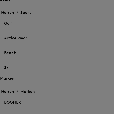
Öffnen
Öffnen
des
des
Herren /
Sport
Menü
Menü
Menü
für
für
schließen
Sport
Golf
Sport
Active Wear
Beach
Ski
Marken
Öffnen
Öffnen
des
des
Herren /
Marken
Menü
Menü
Menü
für
für
schließen
Marken
BOGNER
Marken