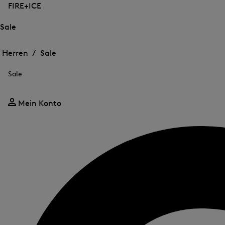
FIRE+ICE
Sale
Öffnen
Öffnen
des
des
Herren /
Sale
Menü
Menü
Menü
für
für
schließen
Sale
Sale
Sale
Mein Konto