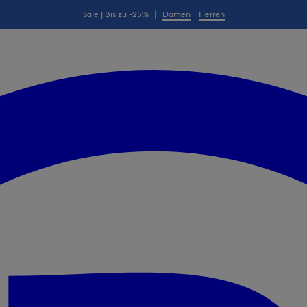
|
Sale | Bis zu -25%
Damen
Herren