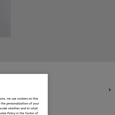
Öff
des
ons, we use cookies on this
Me
, the personalization of your
für
decide whether and to what
Ne
okie Policy in the footer of